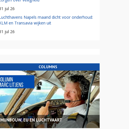
31 jul 26
Luchthavens Napels maand dicht voor onderhoud:
KLM en Transavia wijken uit
31 jul 26
COLUMNS
MIJNBOUW, EU EN LUCHTVAART