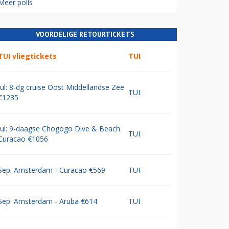
Meer polls
VOORDELIGE RETOURTICKETS
TUI vliegtickets
TUI
Jul: 8-dg cruise Oost Middellandse Zee
TUI
€1235
Jul: 9-daagse Chogogo Dive & Beach
TUI
Curacao €1056
Sep: Amsterdam - Curacao €569
TUI
Sep: Amsterdam - Aruba €614
TUI