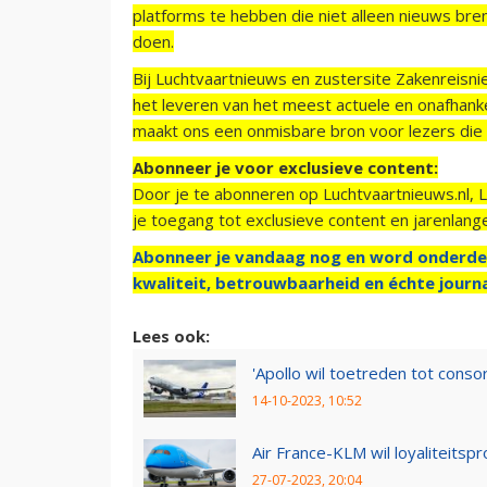
platforms te hebben die niet alleen nieuws bre
doen.
Bij Luchtvaartnieuws en zustersite Zakenreisn
het leveren van het meest actuele en onafhankel
maakt ons een onmisbare bron voor lezers die g
Abonneer je voor exclusieve content:
Door je te abonneren op Luchtvaartnieuws.nl, 
je toegang tot exclusieve content en jarenlang
Abonneer je vandaag nog en word onderde
kwaliteit, betrouwbaarheid en échte journa
Lees ook:
'Apollo wil toetreden tot cons
14-10-2023, 10:52
Air France-KLM wil loyaliteits
27-07-2023, 20:04