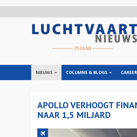
Overslaan
en
naar
de
inhoud
gaan
NIEUWS
COLUMNS & BLOGS
CAREER
APOLLO VERHOOGT FINAN
NAAR 1,5 MILJARD