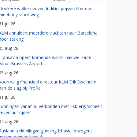
Donkere wolken boven IndiGo: prijsvechter doet
widebody-vloot weg
31 jul 26
KLM annuleert meerdere vluchten naar Barcelona
door staking
05 aug 26
Transavia opent komende winter nieuwe route
vanaf Brussels Airport
05 aug 26
Voormalig financieel directeur KLM Erik Swelheim
aan de slag bij ProRail
31 jul 26
Groningen vanaf nu verbonden met Esbjerg: 'scheelt
zeven uur rijden'
04 aug 26
Rusland trekt vliegvergunning Izhavia in wegens
zorgen over veiligheid