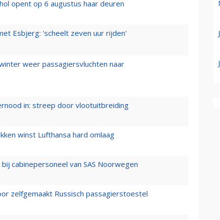
hol opent op 6 augustus haar deuren
t Esbjerg: 'scheelt zeven uur rijden'
 winter weer passagiersvluchten naar
ernood in: streep door vlootuitbreiding
ukken winst Lufthansa hard omlaag
 bij cabinepersoneel van SAS Noorwegen
voor zelfgemaakt Russisch passagierstoestel