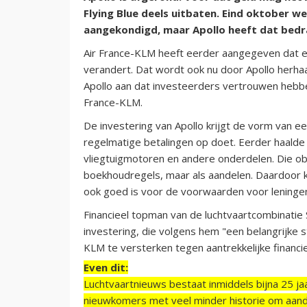
Flying Blue deels uitbaten. Eind oktober we
aangekondigd, maar Apollo heeft dat bed
Air France-KLM heeft eerder aangegeven dat e
verandert. Dat wordt ook nu door Apollo herhaa
Apollo aan dat investeerders vertrouwen hebben
France-KLM.
De investering van Apollo krijgt de vorm van 
regelmatige betalingen op doet. Eerder haalde 
vliegtuigmotoren en andere onderdelen. Die obl
boekhoudregels, maar als aandelen. Daardoor ka
ook goed is voor de voorwaarden voor leningen 
Financieel topman van de luchtvaartcombinatie 
investering, die volgens hem "een belangrijke 
KLM te versterken tegen aantrekkelijke financ
Even dit:
Luchtvaartnieuws bestaat inmiddels bijna 25 jaa
nieuwkomers met veel minder historie om aand