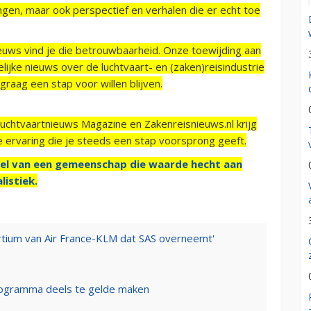
ngen, maar ook perspectief en verhalen die er echt toe
ieuws vind je die betrouwbaarheid. Onze toewijding aan
ijke nieuws over de luchtvaart- en (zaken)reisindustrie
raag een stap voor willen blijven.
Luchtvaartnieuws Magazine en Zakenreisnieuws.nl krijg
e ervaring die je steeds een stap voorsprong geeft.
el van een gemeenschap die waarde hecht aan
listiek.
ortium van Air France-KLM dat SAS overneemt'
programma deels te gelde maken