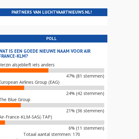
PARTNERS VAN LUCHTVAARTNIEUWS.NL!
POLL
WAT IS EEN GOEDE NIEUWE NAAM VOOR AIR
FRANCE-KLM?
Verzin alsjeblieft iets anders
47% (81 stemmen)
European Airlines Group (EAG)
24% (42 stemmen)
The Blue Group
21% (36 stemmen)
Air-France-KLM-SAS(-TAP)
6% (11 stemmen)
Totaal aantal stemmen: 170