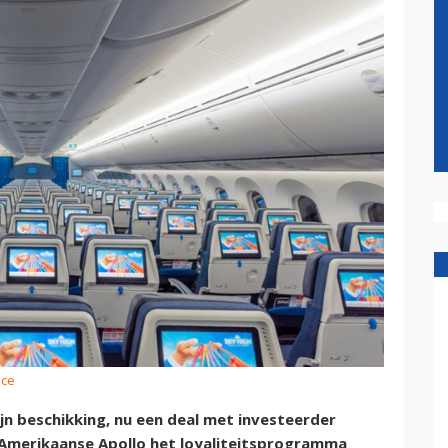
nce
zijn beschikking, nu een deal met investeerder
 Amerikaanse Apollo het loyaliteitsprogramma