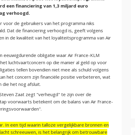
rd een financiering van 1,3 miljard euro
rag verhoogd.
r voor de gebruikers van het programma niks
ld. Dat de financiering verhoogd is, geeft volgens
 in de kwaliteit van het loyaliteitsprogramma van Air
een eeuwigdurende obligatie waar Air France-KLM
het luchtvaartconcern op die manier al geld op voor
igaties tellen bovendien niet mee als schuld volgens
n het concern zijn financiële positie verbeteren, wat
die het nog afsluit.
Steven Zaat zegt "verheugd" te zijn over de
stap voorwaarts betekent om de balans van Air France-
ieringsvoorwaarden".
r. In een tijd waarin talloze vergelijkbare bronnen en
acht schreeuwen, is het belangrijk om betrouwbare