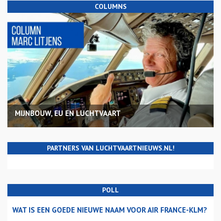
COLUMNS
MIJNBOUW, EU EN LUCHTVAART
PARTNERS VAN LUCHTVAARTNIEUWS.NL!
POLL
WAT IS EEN GOEDE NIEUWE NAAM VOOR AIR FRANCE-KLM?