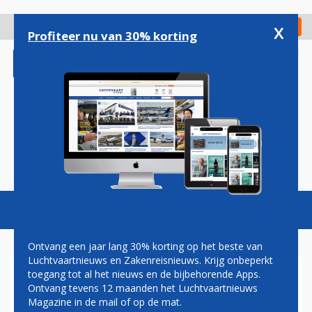
Overslaan
en
x
Digitaal Magazine
Registreer
Check in
naar
Profiteer nu van 30% korting
de
inhoud
gaan
Magazine
Podcasts
Vacatures
Toggl
naviga
Ontvang een jaar lang 30% korting op het beste van
Luchtvaartnieuws en Zakenreisnieuws. Krijg onbeperkt
toegang tot al het nieuws en de bijbehorende Apps.
AUSTRIAN AIRLINES NEEMT
Ontvang tevens 12 maanden het Luchtvaartnieuws
AFSCHEID VAN VOORMALIG
Magazine in de mail of op de mat.