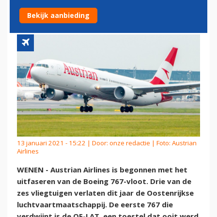
MARTINAIR-TOESTEL
Bekijk aanbieding
13 januari 2021 - 15:22 | Door:
onze redactie
| Foto: Austrian
Airlines
WENEN - Austrian Airlines is begonnen met het
uitfaseren van de Boeing 767-vloot. Drie van de
zes vliegtuigen verlaten dit jaar de Oostenrijkse
luchtvaartmaatschappij. De eerste 767 die
verdwijnt is de OE-LAT, een toestel dat ooit werd