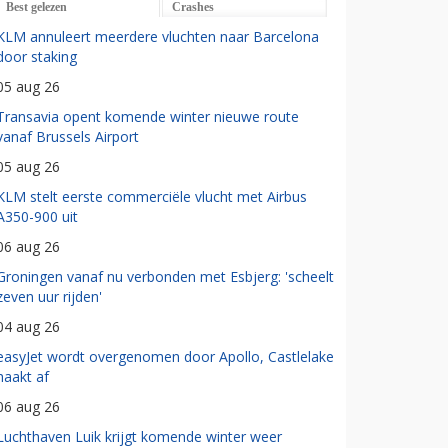
Best gelezen
Crashes
KLM annuleert meerdere vluchten naar Barcelona
door staking
05 aug 26
Transavia opent komende winter nieuwe route
vanaf Brussels Airport
05 aug 26
KLM stelt eerste commerciële vlucht met Airbus
A350-900 uit
06 aug 26
Groningen vanaf nu verbonden met Esbjerg: 'scheelt
zeven uur rijden'
04 aug 26
easyJet wordt overgenomen door Apollo, Castlelake
haakt af
06 aug 26
Luchthaven Luik krijgt komende winter weer