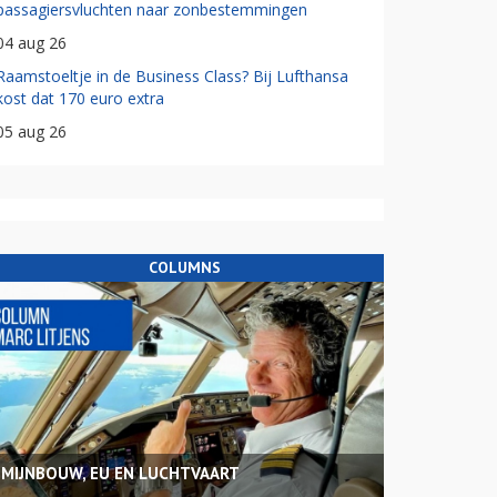
passagiersvluchten naar zonbestemmingen
04 aug 26
Raamstoeltje in de Business Class? Bij Lufthansa
kost dat 170 euro extra
05 aug 26
COLUMNS
MIJNBOUW, EU EN LUCHTVAART