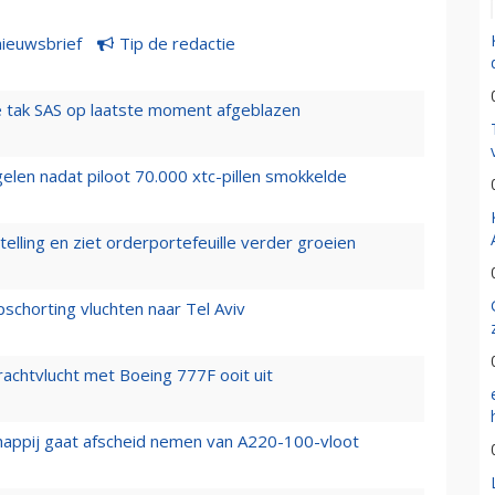
nieuwsbrief
Tip de redactie
 tak SAS op laatste moment afgeblazen
elen nadat piloot 70.000 xtc-pillen smokkelde
elling en ziet orderportefeuille verder groeien
chorting vluchten naar Tel Aviv
vrachtvlucht met Boeing 777F ooit uit
happij gaat afscheid nemen van A220-100-vloot