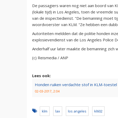
De passagiers waren nog niet aan boord van K
(lokale tijd) in Los Angeles, toen de vreemde s
van de inspectiedienst. "De bemanning moet tijd
woordvoerster van KLM. "Ze hebben een dubbel
Autoriteiten meldden dat de politie honden in
explosievendienst van de Los Angeles Police 
Anderhalf uur later maakte de bemanning zich
(c) Reismedia / ANP
Lees ook:
Honden ruiken verdachte stof in KLM-toestel
02-03-2017, 2:04
klm
lax
los angeles
kl602