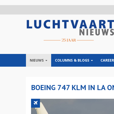
Overslaan
en
naar
de
inhoud
gaan
NIEUWS
COLUMNS & BLOGS
CAREER
BOEING 747 KLM IN LA 