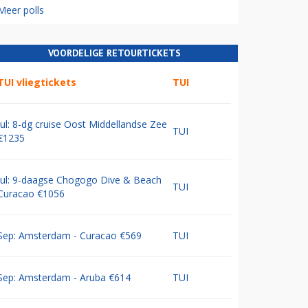
Meer polls
VOORDELIGE RETOURTICKETS
TUI vliegtickets
TUI
Jul: 8-dg cruise Oost Middellandse Zee
TUI
€1235
Jul: 9-daagse Chogogo Dive & Beach
TUI
Curacao €1056
Sep: Amsterdam - Curacao €569
TUI
Sep: Amsterdam - Aruba €614
TUI