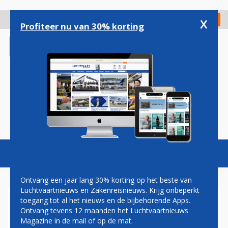
Overslaan
en
x
Digitaal Magazine
Registreer
Check in
naar
Profiteer nu van 30% korting
de
inhoud
gaan
Magazine
Podcasts
Vacatures
Toggl
naviga
Ontvang een jaar lang 30% korting op het beste van
Luchtvaartnieuws en Zakenreisnieuws. Krijg onbeperkt
toegang tot al het nieuws en de bijbehorende Apps.
BOEING BEVESTIGT CHINA
Ontvang tevens 12 maanden het Luchtvaartnieuws
AIRLINES-ORDER VOOR 777X
Magazine in de mail of op de mat.