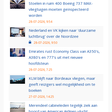
Stoelen in ruim 400 Boeing 737 MAX-
vliegtuigen moeten geïnspecteerd
worden
28-07-2026, 9:54
Nederland en VK kijken naar 'duurzame
luchtbrug' over de Noordzee
28-07-2026, 9:50
Emirates rust Economy Class van A350's,
A380's en 777's uit met nieuwe
hoofdsteun
28-07-2026, 7:25
KLM blijft naar Bordeaux vliegen, maar
geeft reizigers wel mogelijkheid om te
boeken
27-07-2026, 14:25
Merendeel cabineleden tegelijk ziek aan
boord van American Airlines-vlucht