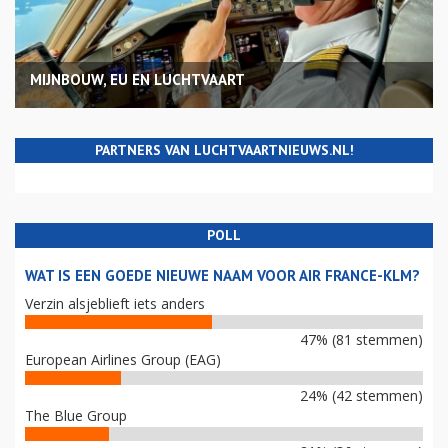
MIJNBOUW, EU EN LUCHTVAART
PARTNERS VAN LUCHTVAARTNIEUWS.NL!
POLL
WAT IS EEN GOEDE NIEUWE NAAM VOOR AIR FRANCE-KLM?
Verzin alsjeblieft iets anders
47% (81 stemmen)
European Airlines Group (EAG)
24% (42 stemmen)
The Blue Group