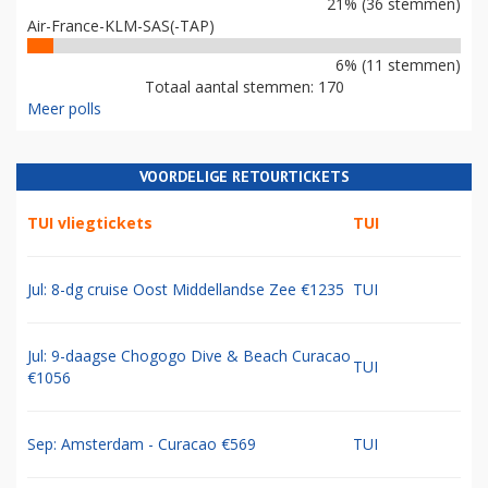
21% (36 stemmen)
Air-France-KLM-SAS(-TAP)
6% (11 stemmen)
Totaal aantal stemmen: 170
Meer polls
VOORDELIGE RETOURTICKETS
TUI vliegtickets
TUI
Jul: 8-dg cruise Oost Middellandse Zee €1235
TUI
Jul: 9-daagse Chogogo Dive & Beach Curacao
TUI
€1056
Sep: Amsterdam - Curacao €569
TUI