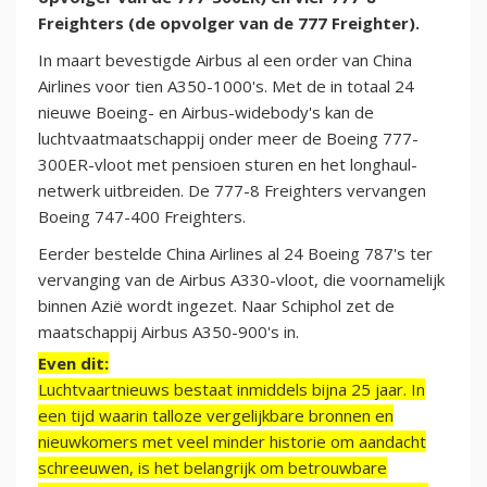
Freighters (de opvolger van de 777 Freighter).
In maart bevestigde Airbus al een order van China
Airlines voor tien A350-1000's. Met de in totaal 24
nieuwe Boeing- en Airbus-widebody's kan de
luchtvaatmaatschappij onder meer de Boeing 777-
300ER-vloot met pensioen sturen en het longhaul-
netwerk uitbreiden. De 777-8 Freighters vervangen
Boeing 747-400 Freighters.
Eerder bestelde China Airlines al 24 Boeing 787's ter
vervanging van de Airbus A330-vloot, die voornamelijk
binnen Azië wordt ingezet. Naar Schiphol zet de
maatschappij Airbus A350-900's in.
Even dit:
Luchtvaartnieuws bestaat inmiddels bijna 25 jaar. In
een tijd waarin talloze vergelijkbare bronnen en
nieuwkomers met veel minder historie om aandacht
schreeuwen, is het belangrijk om betrouwbare