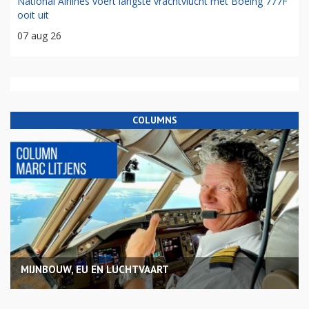
National Airlines voert langste vrachtvlucht met Boeing 777F
ooit uit
07 aug 26
COLUMNS
MIJNBOUW, EU EN LUCHTVAART