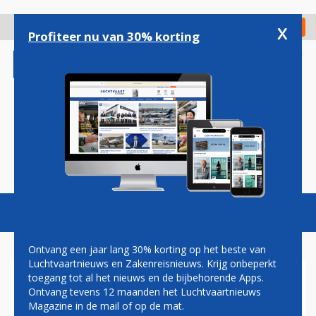
Overslaan
en
x
Digitaal Magazine
Registreer
Check in
naar
Profiteer nu van 30% korting
de
inhoud
gaan
Magazine
Podcasts
Vacatures
Toggl
naviga
Ontvang een jaar lang 30% korting op het beste van
Luchtvaartnieuws en Zakenreisnieuws. Krijg onbeperkt
toegang tot al het nieuws en de bijbehorende Apps.
DERDE STAKINGSRONDE BIJ
Ontvang tevens 12 maanden het Luchtvaartnieuws
EASYJET SCHIPHOL
Magazine in de mail of op de mat.