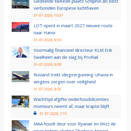
Gedeelde tweede plaats Schiphol als best
verbonden Europese luchthaven
31-07-2026, 10:37
LOT opent in maart 2027 nieuwe route
naar Hanoi
31-07-2026, 9:59
Voormalig financieel directeur KLM Erik
Swelheim aan de slag bij ProRail
31-07-2026, 9:09
Rusland trekt vliegvergunning Izhavia in
wegens zorgen over veiligheid
31-07-2026, 8:03
Wachttijd afgifte onderhoudslicenties
monteurs neemt af, maar krapte blijft
31-07-2026, 7:15
MAA houdt deur voor Ryanair en Wizz Air
open tijdens sluiting Charleroi Airport