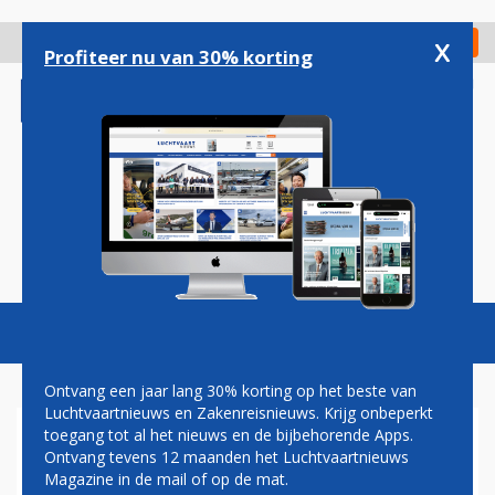
Overslaan
en
x
Digitaal Magazine
Registreer
Check in
naar
Profiteer nu van 30% korting
de
inhoud
gaan
Magazine
Podcasts
Vacatures
Toggl
naviga
Ontvang een jaar lang 30% korting op het beste van
Luchtvaartnieuws en Zakenreisnieuws. Krijg onbeperkt
toegang tot al het nieuws en de bijbehorende Apps.
GEEN GEZAMENLIJKE
Ontvang tevens 12 maanden het Luchtvaartnieuws
FOKKER-MEGAVLOOT:
Magazine in de mail of op de mat.