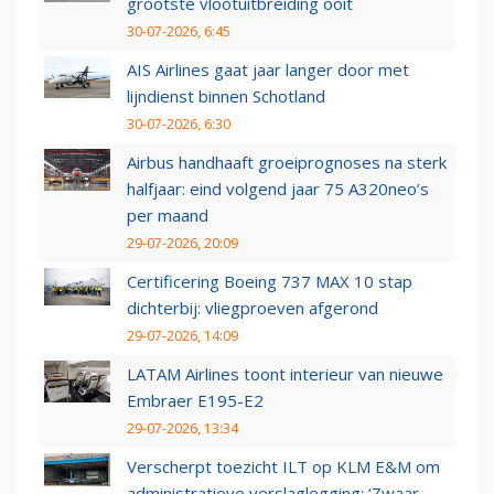
grootste vlootuitbreiding ooit
30-07-2026, 6:45
AIS Airlines gaat jaar langer door met
lijndienst binnen Schotland
30-07-2026, 6:30
Airbus handhaaft groeiprognoses na sterk
halfjaar: eind volgend jaar 75 A320neo’s
per maand
29-07-2026, 20:09
Certificering Boeing 737 MAX 10 stap
dichterbij: vliegproeven afgerond
29-07-2026, 14:09
LATAM Airlines toont interieur van nieuwe
Embraer E195-E2
29-07-2026, 13:34
Verscherpt toezicht ILT op KLM E&M om
administratieve verslaglegging: ‘Zwaar