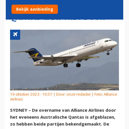
OVERNAME ALLIANCE DOOR
Bekijk aanbieding
QANTAS GAAT NIET DOOR
19 oktober 2023 - 10:57 | Door:
onze redactie
| Foto: Alliance
Airlines
SYDNEY – De overname van Alliance Airlines door
het eveneens Australische Qantas is afgeblazen,
zo hebben beide partijen bekendgemaakt. De