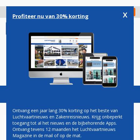
Overslaan
en
x
Digitaal Magazine
Registreer
Check in
naar
Profiteer nu van 30% korting
de
inhoud
gaan
Magazine
Podcasts
Vacatures
Toggl
naviga
Ontvang een jaar lang 30% korting op het beste van
Luchtvaartnieuws en Zakenreisnieuws. Krijg onbeperkt
toegang tot al het nieuws en de bijbehorende Apps.
JETSTAR PACIFIC GAAT WEER
Ontvang tevens 12 maanden het Luchtvaartnieuws
PACIFIC AIRLINES HETEN
Magazine in de mail of op de mat.