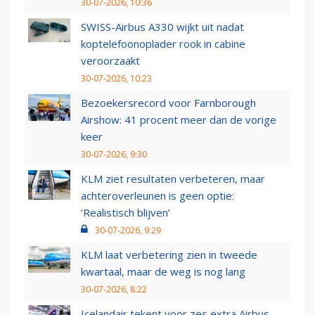
30-07-2026, 10:36
SWISS-Airbus A330 wijkt uit nadat
koptelefoonoplader rook in cabine
veroorzaakt
30-07-2026, 10:23
Bezoekersrecord voor Farnborough
Airshow: 41 procent meer dan de vorige
keer
30-07-2026, 9:30
KLM ziet resultaten verbeteren, maar
achteroverleunen is geen optie:
‘Realistisch blijven’
30-07-2026, 9:29
KLM laat verbetering zien in tweede
kwartaal, maar de weg is nog lang
30-07-2026, 8:22
Icelandair tekent voor zes extra Airbus