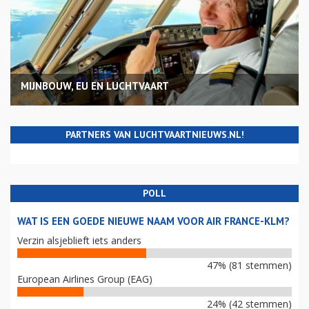
MIJNBOUW, EU EN LUCHTVAART
PARTNERS VAN LUCHTVAARTNIEUWS.NL!
POLL
WAT IS EEN GOEDE NIEUWE NAAM VOOR AIR FRANCE-KLM?
Verzin alsjeblieft iets anders
47% (81 stemmen)
European Airlines Group (EAG)
24% (42 stemmen)