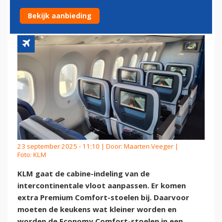
MEER BETALENDE KLANT
Bekijk aanbieding
23 september 2025 - 11:10 | Door:
Maarten Veeger
|
Foto: KLM
KLM gaat de cabine-indeling van de
intercontinentale vloot aanpassen. Er komen
extra Premium Comfort-stoelen bij. Daarvoor
moeten de keukens wat kleiner worden en
worden de Economy Comfort-stoelen in een