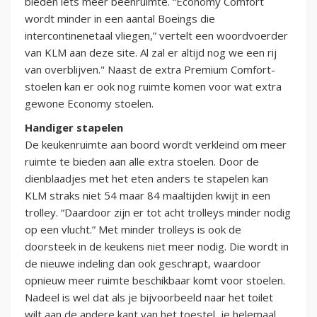
bieden iets meer beenruimte. “Economy Comfort
wordt minder in een aantal Boeings die
intercontinenetaal vliegen,” vertelt een woordvoerder
van KLM aan deze site. Al zal er altijd nog we een rij
van overblijven." Naast de extra Premium Comfort-
stoelen kan er ook nog ruimte komen voor wat extra
gewone Economy stoelen.
Handiger stapelen
De keukenruimte aan boord wordt verkleind om meer
ruimte te bieden aan alle extra stoelen. Door de
dienblaadjes met het eten anders te stapelen kan
KLM straks niet 54 maar 84 maaltijden kwijt in een
trolley. “Daardoor zijn er tot acht trolleys minder nodig
op een vlucht.” Met minder trolleys is ook de
doorsteek in de keukens niet meer nodig. Die wordt in
de nieuwe indeling dan ook geschrapt, waardoor
opnieuw meer ruimte beschikbaar komt voor stoelen.
Nadeel is wel dat als je bijvoorbeeld naar het toilet
wilt aan de andere kant van het toestel, je helemaal