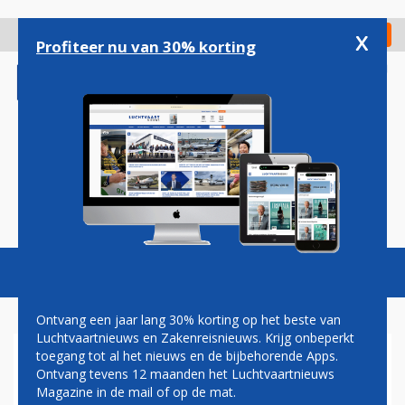
Overslaan
en
x
Digitaal Magazine
Registreer
Check in
naar
Profiteer nu van 30% korting
de
inhoud
gaan
Magazine
Podcasts
Vacatures
Toggl
naviga
Ontvang een jaar lang 30% korting op het beste van
Luchtvaartnieuws en Zakenreisnieuws. Krijg onbeperkt
toegang tot al het nieuws en de bijbehorende Apps.
KLM GAAT IN BOEINGS EXTRA
Ontvang tevens 12 maanden het Luchtvaartnieuws
RUIMTE CREËREN VOOR
Magazine in de mail of op de mat.