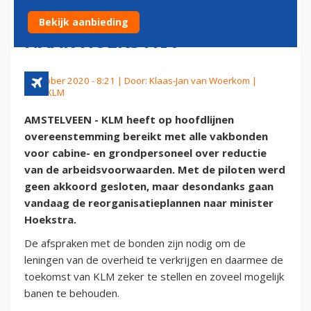
REORGANISATIEPLAN WEL
Bekijk aanbieding
NAAR HOEKSTRA
1 oktober 2020 - 8:21 | Door:
Klaas-Jan van Woerkom
|
Foto: KLM
AMSTELVEEN - KLM heeft op hoofdlijnen
overeenstemming bereikt met alle vakbonden
voor cabine- en grondpersoneel over reductie
van de arbeidsvoorwaarden. Met de piloten werd
geen akkoord gesloten, maar desondanks gaan
vandaag de reorganisatieplannen naar minister
Hoekstra.
De afspraken met de bonden zijn nodig om de
leningen van de overheid te verkrijgen en daarmee de
toekomst van KLM zeker te stellen en zoveel mogelijk
banen te behouden.