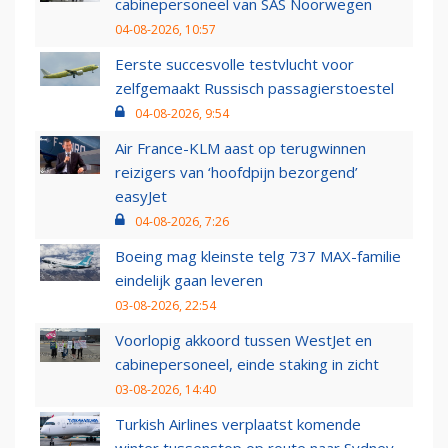
cabinepersoneel van SAS Noorwegen
04-08-2026, 10:57
Eerste succesvolle testvlucht voor
zelfgemaakt Russisch passagierstoestel
04-08-2026, 9:54
Air France-KLM aast op terugwinnen
reizigers van ‘hoofdpijn bezorgend’
easyJet
04-08-2026, 7:26
Boeing mag kleinste telg 737 MAX-familie
eindelijk gaan leveren
03-08-2026, 22:54
Voorlopig akkoord tussen WestJet en
cabinepersoneel, einde staking in zicht
03-08-2026, 14:40
Turkish Airlines verplaatst komende
winter tussenstop op route naar Sydney