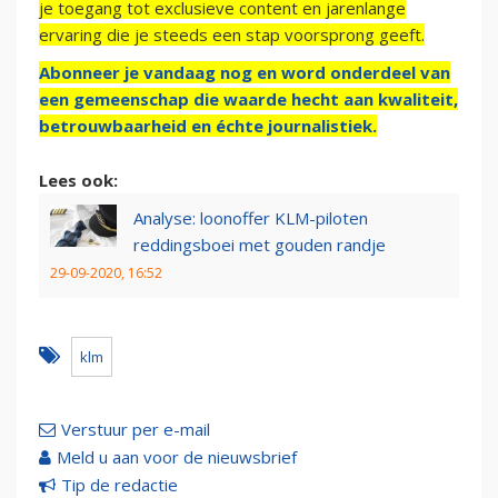
je toegang tot exclusieve content en jarenlange
ervaring die je steeds een stap voorsprong geeft.
Abonneer je vandaag nog en word onderdeel van
een gemeenschap die waarde hecht aan kwaliteit,
betrouwbaarheid en échte journalistiek.
Lees ook:
Analyse: loonoffer KLM-piloten
reddingsboei met gouden randje
29-09-2020, 16:52
klm
Verstuur per e-mail
Meld u aan voor de nieuwsbrief
Tip de redactie