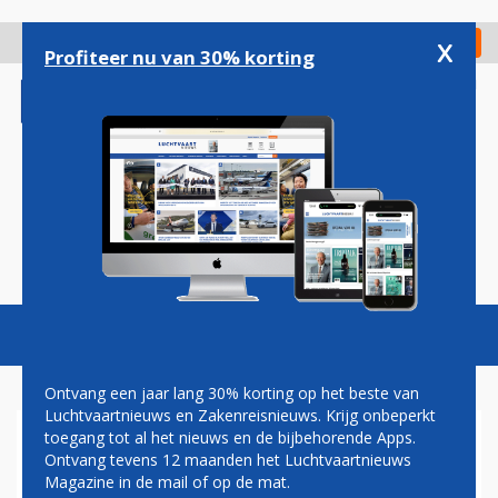
Overslaan
en
x
Digitaal Magazine
Registreer
Check in
naar
Profiteer nu van 30% korting
de
inhoud
gaan
Magazine
Podcasts
Vacatures
Toggl
naviga
Ontvang een jaar lang 30% korting op het beste van
Luchtvaartnieuws en Zakenreisnieuws. Krijg onbeperkt
toegang tot al het nieuws en de bijbehorende Apps.
KLM: GEEN DEAL MET
Ontvang tevens 12 maanden het Luchtvaartnieuws
PILOTEN,
Magazine in de mail of op de mat.