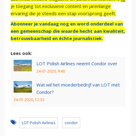
je toegang tot exclusieve content en jarenlange
ervaring die je steeds een stap voorsprong geeft.
Abonneer je vandaag nog en word onderdeel van
een gemeenschap die waarde hecht aan kwaliteit,
betrouwbaarheid en échte journalistiek.
Lees ook:
LOT Polish Airlines neemt Condor over
24-01-2020, 9:40
Wat wil het moederbedrijf van LOT met
Condor?
24-01-2020, 12:33
LOT Polish Airlines
condor