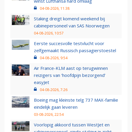
winst Lufthansa hard omlaag
04-08-2026, 11:38
Staking dreigt komend weekend bij
cabinepersoneel van SAS Noorwegen
04-08-2026, 10:57
Eerste succesvolle testvlucht voor
zelfgemaakt Russisch passagierstoestel
04-08-2026, 9:54
Air France-KLM aast op terugwinnen
reizigers van ‘hoofdpijn bezorgend’
easyJet
04-08-2026, 7:26
Boeing mag kleinste telg 737 MAX-familie
eindelijk gaan leveren
03-08-2026, 22:54
Voorlopig akkoord tussen WestJet en
cabinepersoneel, einde staking in zicht