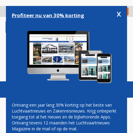
Overslaan
en
x
Digitaal Magazine
Registreer
Check in
naar
Profiteer nu van 30% korting
de
inhoud
gaan
Magazine
Podcasts
Vacatures
Toggl
naviga
Ontvang een jaar lang 30% korting op het beste van
Luchtvaartnieuws en Zakenreisnieuws. Krijg onbeperkt
toegang tot al het nieuws en de bijbehorende Apps.
LOT ZIET AF VAN OVERNAME
Ontvang tevens 12 maanden het Luchtvaartnieuws
CONDOR
Magazine in de mail of op de mat.