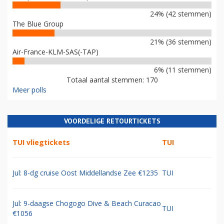
24% (42 stemmen)
The Blue Group
21% (36 stemmen)
Air-France-KLM-SAS(-TAP)
6% (11 stemmen)
Totaal aantal stemmen: 170
Meer polls
VOORDELIGE RETOURTICKETS
TUI vliegtickets
TUI
Jul: 8-dg cruise Oost Middellandse Zee €1235
TUI
Jul: 9-daagse Chogogo Dive & Beach Curacao
TUI
€1056