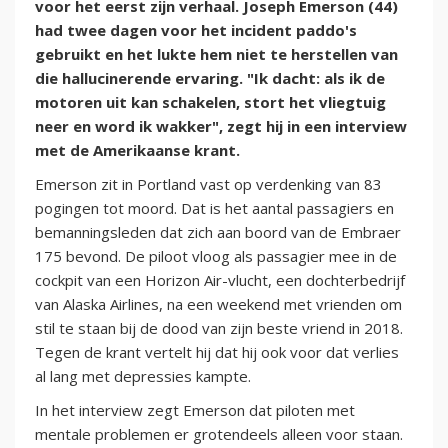
voor het eerst zijn verhaal. Joseph Emerson (44)
had twee dagen voor het incident paddo's
gebruikt en het lukte hem niet te herstellen van
die hallucinerende ervaring. "Ik dacht: als ik de
motoren uit kan schakelen, stort het vliegtuig
neer en word ik wakker", zegt hij in een interview
met de Amerikaanse krant.
Emerson zit in Portland vast op verdenking van 83
pogingen tot moord. Dat is het aantal passagiers en
bemanningsleden dat zich aan boord van de Embraer
175 bevond. De piloot vloog als passagier mee in de
cockpit van een Horizon Air-vlucht, een dochterbedrijf
van Alaska Airlines, na een weekend met vrienden om
stil te staan bij de dood van zijn beste vriend in 2018.
Tegen de krant vertelt hij dat hij ook voor dat verlies
al lang met depressies kampte.
In het interview zegt Emerson dat piloten met
mentale problemen er grotendeels alleen voor staan.