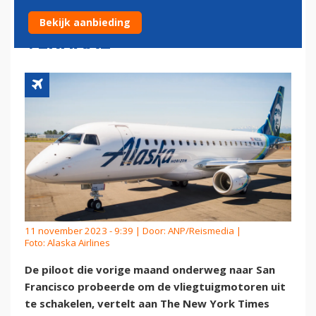
CRASHEN VERTELT ZIJN
Bekijk aanbieding
VERHAAL
11 november 2023 - 9:39 | Door:
ANP/Reismedia
|
Foto: Alaska Airlines
De piloot die vorige maand onderweg naar San
Francisco probeerde om de vliegtuigmotoren uit
te schakelen, vertelt aan The New York Times