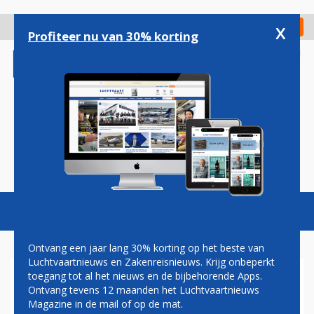
Overslaan
en
x
Digitaal Magazine
Registreer
Check in
naar
Profiteer nu van 30% korting
de
inhoud
gaan
Magazine
Podcasts
Vacatures
Toggl
naviga
Ontvang een jaar lang 30% korting op het beste van
Luchtvaartnieuws en Zakenreisnieuws. Krijg onbeperkt
toegang tot al het nieuws en de bijbehorende Apps.
PADDOGEBRUIKENDE PILOOT
Ontvang tevens 12 maanden het Luchtvaartnieuws
DIE VLIEGTUIG WILDE LATEN
Magazine in de mail of op de mat.