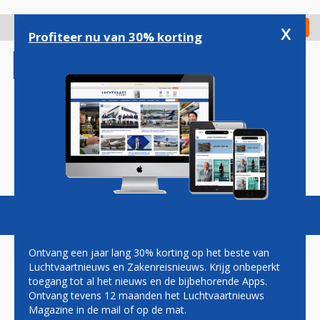
Overslaan
en
x
Digitaal Magazine
Registreer
Check in
naar
Profiteer nu van 30% korting
de
inhoud
gaan
Magazine
Podcasts
Vacatures
Toggl
naviga
Ontvang een jaar lang 30% korting op het beste van
Luchtvaartnieuws en Zakenreisnieuws. Krijg onbeperkt
toegang tot al het nieuws en de bijbehorende Apps.
PLAY VERHOOGT AANTAL
Ontvang tevens 12 maanden het Luchtvaartnieuws
VLUCHTEN NAAR SCHIPHOL
Magazine in de mail of op de mat.