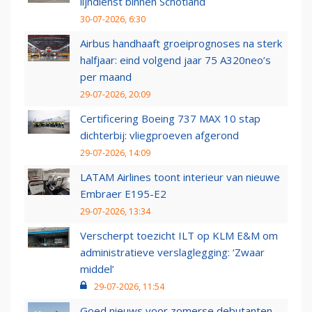
lijndienst binnen Schotland
30-07-2026, 6:30
Airbus handhaaft groeiprognoses na sterk
halfjaar: eind volgend jaar 75 A320neo’s
per maand
29-07-2026, 20:09
Certificering Boeing 737 MAX 10 stap
dichterbij: vliegproeven afgerond
29-07-2026, 14:09
LATAM Airlines toont interieur van nieuwe
Embraer E195-E2
29-07-2026, 13:34
Verscherpt toezicht ILT op KLM E&M om
administratieve verslaglegging: ‘Zwaar
middel’
29-07-2026, 11:54
Goed nieuws voor zomerse debutanten