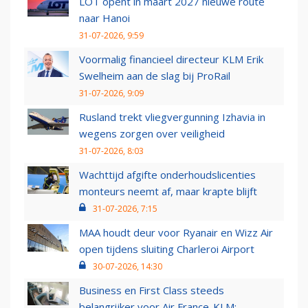
LOT opent in maart 2027 nieuwe route
naar Hanoi
31-07-2026, 9:59
Voormalig financieel directeur KLM Erik
Swelheim aan de slag bij ProRail
31-07-2026, 9:09
Rusland trekt vliegvergunning Izhavia in
wegens zorgen over veiligheid
31-07-2026, 8:03
Wachttijd afgifte onderhoudslicenties
monteurs neemt af, maar krapte blijft
31-07-2026, 7:15
MAA houdt deur voor Ryanair en Wizz Air
open tijdens sluiting Charleroi Airport
30-07-2026, 14:30
Business en First Class steeds
belangrijker voor Air France-KLM: