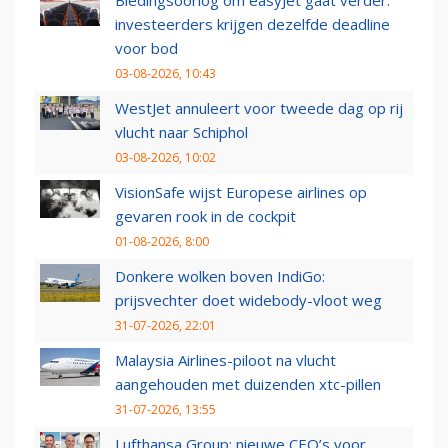
Biedingsoorlog om easyJet gaat verder:
investeerders krijgen dezelfde deadline
voor bod
03-08-2026, 10:43
WestJet annuleert voor tweede dag op rij
vlucht naar Schiphol
03-08-2026, 10:02
VisionSafe wijst Europese airlines op
gevaren rook in de cockpit
01-08-2026, 8:00
Donkere wolken boven IndiGo:
prijsvechter doet widebody-vloot weg
31-07-2026, 22:01
Malaysia Airlines-piloot na vlucht
aangehouden met duizenden xtc-pillen
31-07-2026, 13:55
Lufthansa Group: nieuwe CEO’s voor