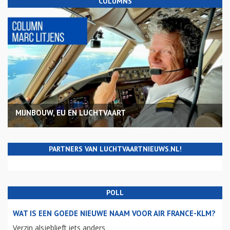
COLUMNS
MIJNBOUW, EU EN LUCHTVAART
PARTNERS VAN LUCHTVAARTNIEUWS.NL!
POLL
WAT IS EEN GOEDE NIEUWE NAAM VOOR AIR FRANCE-KLM?
Verzin alsjeblieft iets anders