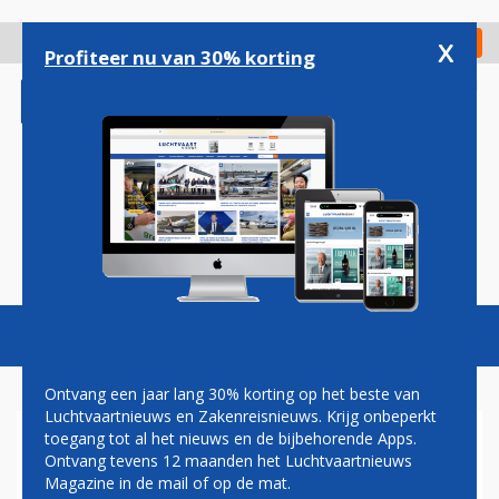
Overslaan
en
x
Digitaal Magazine
Registreer
Check in
naar
Profiteer nu van 30% korting
de
inhoud
gaan
Magazine
Podcasts
Vacatures
Toggl
naviga
Ontvang een jaar lang 30% korting op het beste van
Luchtvaartnieuws en Zakenreisnieuws. Krijg onbeperkt
toegang tot al het nieuws en de bijbehorende Apps.
RYANAIR OPENT EERSTE
Ontvang tevens 12 maanden het Luchtvaartnieuws
LIJNDIENST NAAR TURKIJE
Magazine in de mail of op de mat.