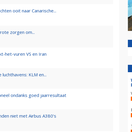
hten ooit naar Canarische...
rote zorgen om...
kt-het-vuren VS en Iran
 luchthavens: KLM en...
neel ondanks goed jaarresultaat
nden niet met Airbus A380’s