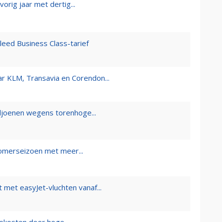
orig jaar met dertig...
leed Business Class-tarief
r KLM, Transavia en Corendon...
iljoenen wegens torenhoge...
omerseizoen met meer...
 met easyJet-vluchten vanaf...
ekosten door hoge...