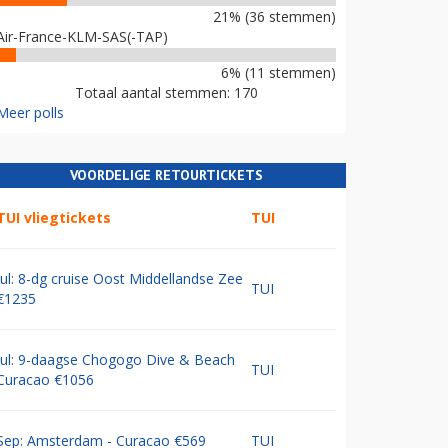
21% (36 stemmen)
Air-France-KLM-SAS(-TAP)
6% (11 stemmen)
Totaal aantal stemmen: 170
Meer polls
VOORDELIGE RETOURTICKETS
TUI vliegtickets
TUI
Jul: 8-dg cruise Oost Middellandse Zee
TUI
€1235
Jul: 9-daagse Chogogo Dive & Beach
TUI
Curacao €1056
Sep: Amsterdam - Curacao €569
TUI