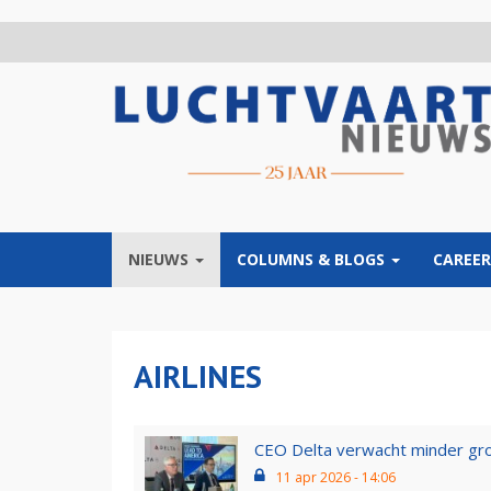
Overslaan
en
naar
de
inhoud
gaan
NIEUWS
COLUMNS & BLOGS
CAREER
AIRLINES
CEO Delta verwacht minder groei
11 apr 2026 - 14:06