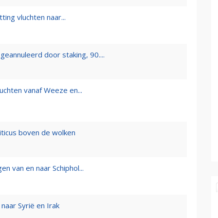
ting vluchten naar...
eannuleerd door staking, 90....
uchten vanaf Weeze en...
iticus boven de wolken
gen van en naar Schiphol...
 naar Syrië en Irak