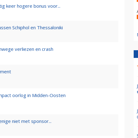
tig keer hogere bonus voor...
ussen Schiphol en Thessaloniki
nwege verliezen en crash
nment
impact oorlog in Midden-Oosten
enige niet met sponsor...