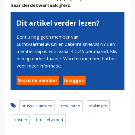
haar derdekwartaalcijfers.
Dit artikel verder lezen?
Bent u nog geen member van
Luchtvaartnieuws.nl en Zakenreisnieuws.nl? Een
membership is er al vanaf € 5,45 per maand. Klik
dan op onderstaande 'Word nu member' button
voor meer informatie.
Word nu member
Inloggen
brussels airlines
resultaten
stakingen
kosten
brussel airport