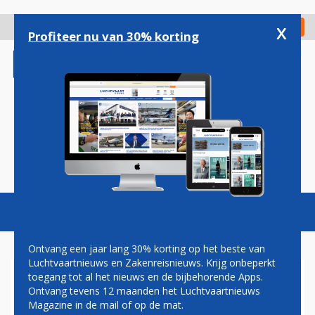
Overslaan
en
x
Digitaal Magazine
Registreer
Check in
naar
Profiteer nu van 30% korting
de
inhoud
gaan
Magazine
Podcasts
Vacatures
Toggl
naviga
Ontvang een jaar lang 30% korting op het beste van
Luchtvaartnieuws en Zakenreisnieuws. Krijg onbeperkt
toegang tot al het nieuws en de bijbehorende Apps.
STAKINGEN KOSTEN
Ontvang tevens 12 maanden het Luchtvaartnieuws
BRUSSELS AIRLINES DIT JAAR
Magazine in de mail of op de mat.