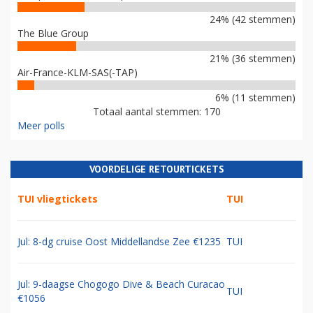
24% (42 stemmen)
The Blue Group
21% (36 stemmen)
Air-France-KLM-SAS(-TAP)
6% (11 stemmen)
Totaal aantal stemmen: 170
Meer polls
VOORDELIGE RETOURTICKETS
TUI vliegtickets
TUI
Jul: 8-dg cruise Oost Middellandse Zee €1235
TUI
Jul: 9-daagse Chogogo Dive & Beach Curacao
TUI
€1056