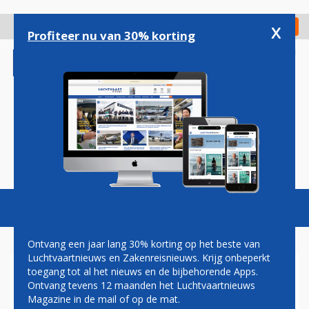
Overslaan
en
x
Digitaal Magazine
Registreer
Check in
naar
Profiteer nu van 30% korting
de
inhoud
gaan
Magazine
Podcasts
Vacatures
Toggl
naviga
Ontvang een jaar lang 30% korting op het beste van
Luchtvaartnieuws en Zakenreisnieuws. Krijg onbeperkt
toegang tot al het nieuws en de bijbehorende Apps.
TOPMAN FLY ALLWAYS: WIJ
Ontvang tevens 12 maanden het Luchtvaartnieuws
STOPPEN NIET
Magazine in de mail of op de mat.