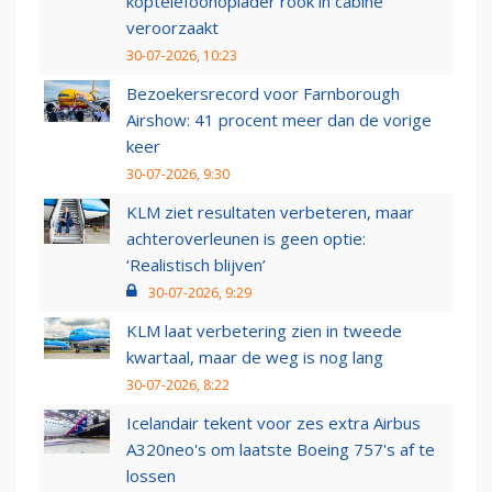
koptelefoonoplader rook in cabine
veroorzaakt
30-07-2026, 10:23
Bezoekersrecord voor Farnborough
Airshow: 41 procent meer dan de vorige
keer
30-07-2026, 9:30
KLM ziet resultaten verbeteren, maar
achteroverleunen is geen optie:
‘Realistisch blijven’
30-07-2026, 9:29
KLM laat verbetering zien in tweede
kwartaal, maar de weg is nog lang
30-07-2026, 8:22
Icelandair tekent voor zes extra Airbus
A320neo's om laatste Boeing 757's af te
lossen