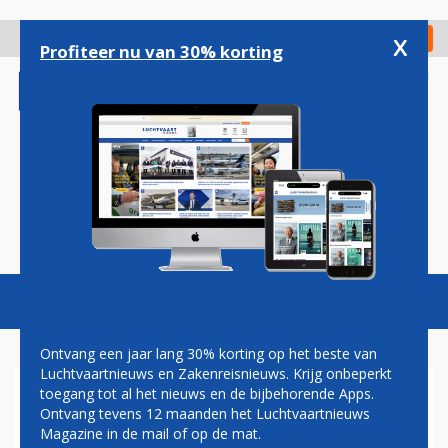
Overslaan
en
x
Digitaal Magazine
Registreer
Check in
naar
Profiteer nu van 30% korting
de
inhoud
gaan
Magazine
Podcasts
Vacatures
Toggl
naviga
Ontvang een jaar lang 30% korting op het beste van
Luchtvaartnieuws en Zakenreisnieuws. Krijg onbeperkt
toegang tot al het nieuws en de bijbehorende Apps.
UNITED RUILT DEEL 787-
Ontvang tevens 12 maanden het Luchtvaartnieuws
ORDER MOGELIJK IN VOOR
Magazine in de mail of op de mat.