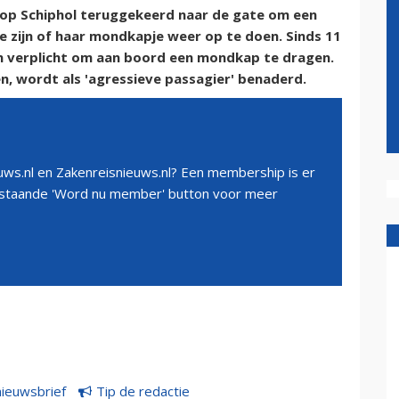
 op Schiphol teruggekeerd naar de gate om een
e zijn of haar mondkapje weer op te doen. Sinds 11
en verplicht om aan boord een mondkap te dragen.
, wordt als 'agressieve passagier' benaderd.
ws.nl en Zakenreisnieuws.nl? Een membership is er
erstaande 'Word nu member' button voor meer
nieuwsbrief
Tip de redactie