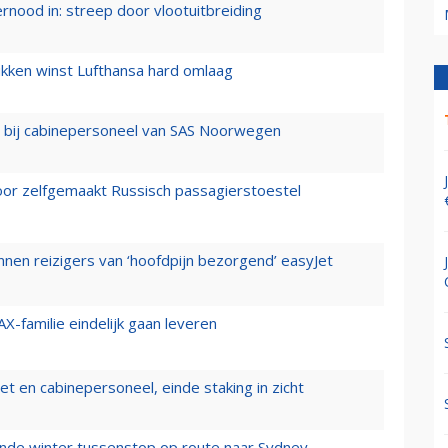
ernood in: streep door vlootuitbreiding
ukken winst Lufthansa hard omlaag
 bij cabinepersoneel van SAS Noorwegen
voor zelfgemaakt Russisch passagierstoestel
nen reizigers van ‘hoofdpijn bezorgend’ easyJet
X-familie eindelijk gaan leveren
t en cabinepersoneel, einde staking in zicht
mende winter tussenstop op route naar Sydney