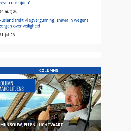
zeven uur rijden'
04 aug 26
Rusland trekt vliegvergunning Izhavia in wegens
zorgen over veiligheid
31 jul 26
COLUMNS
MIJNBOUW, EU EN LUCHTVAART