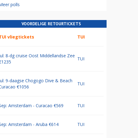
Meer polls
VOORDELIGE RETOURTICKETS
TUI vliegtickets
TUI
Jul: 8-dg cruise Oost Middellandse Zee
TUI
€1235
Jul: 9-daagse Chogogo Dive & Beach
TUI
Curacao €1056
Sep: Amsterdam - Curacao €569
TUI
Sep: Amsterdam - Aruba €614
TUI