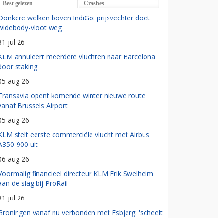
Best gelezen
Crashes
Donkere wolken boven IndiGo: prijsvechter doet
widebody-vloot weg
31 jul 26
KLM annuleert meerdere vluchten naar Barcelona
door staking
05 aug 26
Transavia opent komende winter nieuwe route
vanaf Brussels Airport
05 aug 26
KLM stelt eerste commerciële vlucht met Airbus
A350-900 uit
06 aug 26
Voormalig financieel directeur KLM Erik Swelheim
aan de slag bij ProRail
31 jul 26
Groningen vanaf nu verbonden met Esbjerg: 'scheelt