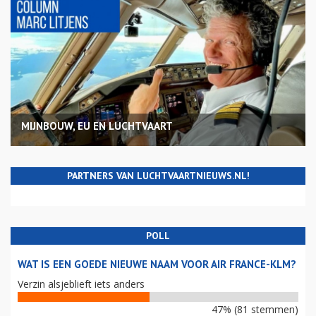
MIJNBOUW, EU EN LUCHTVAART
PARTNERS VAN LUCHTVAARTNIEUWS.NL!
POLL
WAT IS EEN GOEDE NIEUWE NAAM VOOR AIR FRANCE-KLM?
Verzin alsjeblieft iets anders
47% (81 stemmen)