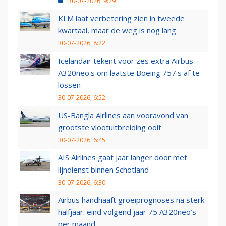
30-07-2026, 9:29
KLM laat verbetering zien in tweede
kwartaal, maar de weg is nog lang
30-07-2026, 8:22
Icelandair tekent voor zes extra Airbus
A320neo's om laatste Boeing 757's af te
lossen
30-07-2026, 6:52
US-Bangla Airlines aan vooravond van
grootste vlootuitbreiding ooit
30-07-2026, 6:45
AIS Airlines gaat jaar langer door met
lijndienst binnen Schotland
30-07-2026, 6:30
Airbus handhaaft groeiprognoses na sterk
halfjaar: eind volgend jaar 75 A320neo’s
per maand