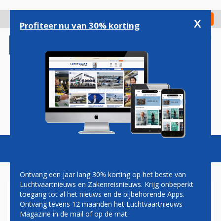
Overslaan
en
x
Digitaal Magazine
Registreer
Check in
naar
Profiteer nu van 30% korting
de
inhoud
gaan
Magazine
Podcasts
Vacatures
Toggl
naviga
Ontvang een jaar lang 30% korting op het beste van
Luchtvaartnieuws en Zakenreisnieuws. Krijg onbeperkt
toegang tot al het nieuws en de bijbehorende Apps.
'AANLEG SCHIPHOL OP ZEE
Ontvang tevens 12 maanden het Luchtvaartnieuws
KOST 40 MILJARD EURO'
Magazine in de mail of op de mat.