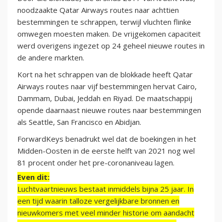
noodzaakte Qatar Airways routes naar achttien
bestemmingen te schrappen, terwijl vluchten flinke
omwegen moesten maken. De vrijgekomen capaciteit
werd overigens ingezet op 24 geheel nieuwe routes in
de andere markten.
Kort na het schrappen van de blokkade heeft Qatar
Airways routes naar vijf bestemmingen hervat Cairo,
Dammam, Dubai, Jeddah en Riyad. De maatschappij
opende daarnaast nieuwe routes naar bestemmingen
als Seattle, San Francisco en Abidjan.
ForwardKeys benadrukt wel dat de boekingen in het
Midden-Oosten in de eerste helft van 2021 nog wel
81 procent onder het pre-coronaniveau lagen.
Even dit:
Luchtvaartnieuws bestaat inmiddels bijna 25 jaar. In
een tijd waarin talloze vergelijkbare bronnen en
nieuwkomers met veel minder historie om aandacht