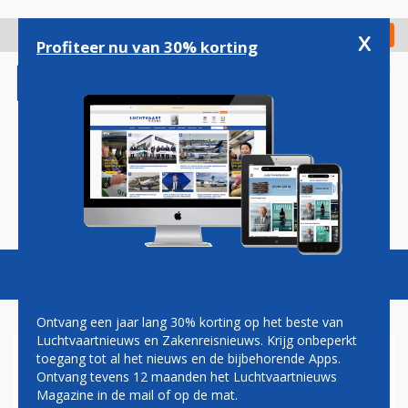
Overslaan
en
x
Digitaal Magazine
Registreer
Check in
naar
Profiteer nu van 30% korting
de
inhoud
gaan
Magazine
Podcasts
Vacatures
Toggl
naviga
Ontvang een jaar lang 30% korting op het beste van
Luchtvaartnieuws en Zakenreisnieuws. Krijg onbeperkt
toegang tot al het nieuws en de bijbehorende Apps.
DOHA INTERNATIONAL
Ontvang tevens 12 maanden het Luchtvaartnieuws
AIRPORT DRUKSTE
Magazine in de mail of op de mat.