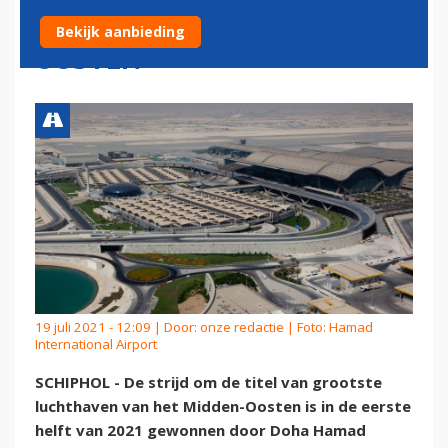
LUCHTHAVEN MIDDEN-
Bekijk aanbieding
OOSTEN
19 juli 2021 - 12:09 | Door:
onze redactie
| Foto: Hamad
International Airport
SCHIPHOL - De strijd om de titel van grootste
luchthaven van het Midden-Oosten is in de eerste
helft van 2021 gewonnen door Doha Hamad