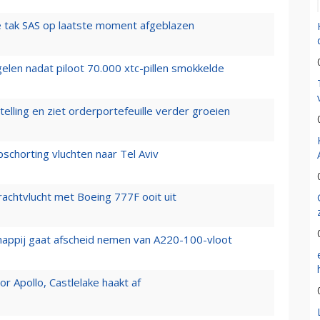
 tak SAS op laatste moment afgeblazen
elen nadat piloot 70.000 xtc-pillen smokkelde
elling en ziet orderportefeuille verder groeien
chorting vluchten naar Tel Aviv
vrachtvlucht met Boeing 777F ooit uit
happij gaat afscheid nemen van A220-100-vloot
 Apollo, Castlelake haakt af