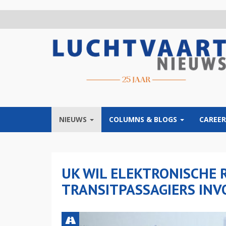
Overslaan
en
naar
de
inhoud
gaan
NIEUWS
COLUMNS & BLOGS
CAREER
UK WIL ELEKTRONISCHE 
TRANSITPASSAGIERS INV