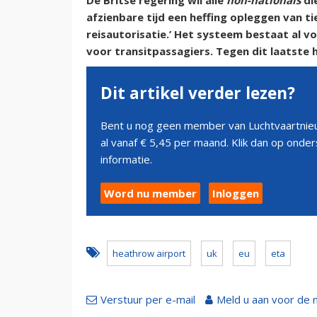
De Britse regering wil alle
non-nationals
di
afzienbare tijd een heffing opleggen van ti
reisautorisatie.’ Het systeem bestaat al vo
voor transitpassagiers. Tegen dit laatste
Dit artikel verder lezen?
Bent u nog geen member van Luchtvaartnieu
al vanaf € 5,45 per maand. Klik dan op ond
informatie.
Word nu member
Inloggen
heathrow airport
uk
eu
eta
Verstuur per e-mail
Meld u aan voor de 