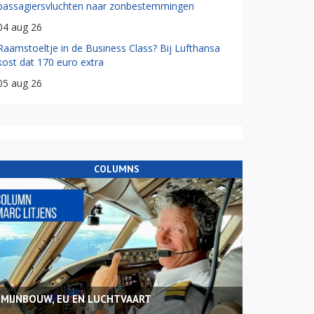
passagiersvluchten naar zonbestemmingen
04 aug 26
Raamstoeltje in de Business Class? Bij Lufthansa
kost dat 170 euro extra
05 aug 26
COLUMNS
MIJNBOUW, EU EN LUCHTVAART