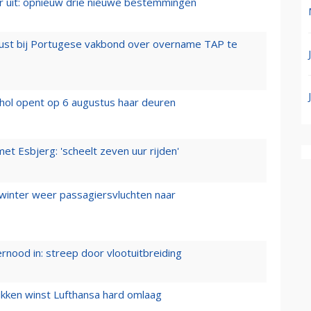
er uit: opnieuw drie nieuwe bestemmingen
rust bij Portugese vakbond over overname TAP te
hol opent op 6 augustus haar deuren
t Esbjerg: 'scheelt zeven uur rijden'
 winter weer passagiersvluchten naar
ernood in: streep door vlootuitbreiding
ukken winst Lufthansa hard omlaag