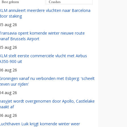
Best gelezen
Crashes
KLM annuleert meerdere vluchten naar Barcelona
door staking
05 aug 26
Transavia opent komende winter nieuwe route
vanaf Brussels Airport
05 aug 26
KLM stelt eerste commerciële vlucht met Airbus
A350-900 uit
06 aug 26
Groningen vanaf nu verbonden met Esbjerg: 'scheelt
zeven uur rijden'
04 aug 26
easyJet wordt overgenomen door Apollo, Castlelake
haakt af
06 aug 26
Luchthaven Luik krijgt komende winter weer