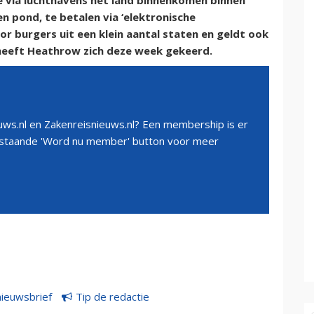
e via luchthavens het land binnenkomen binnen
en pond, te betalen via ‘elektronische
or burgers uit een klein aantal staten en geldt ook
 heeft Heathrow zich deze week gekeerd.
ws.nl en Zakenreisnieuws.nl? Een membership is er
erstaande 'Word nu member' button voor meer
nieuwsbrief
Tip de redactie