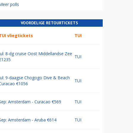
Meer polls
VOORDELIGE RETOURTICKETS
TUI vliegtickets
TUI
Jul: 8-dg cruise Oost Middellandse Zee
TUI
€1235
Jul: 9-daagse Chogogo Dive & Beach
TUI
Curacao €1056
Sep: Amsterdam - Curacao €569
TUI
Sep: Amsterdam - Aruba €614
TUI