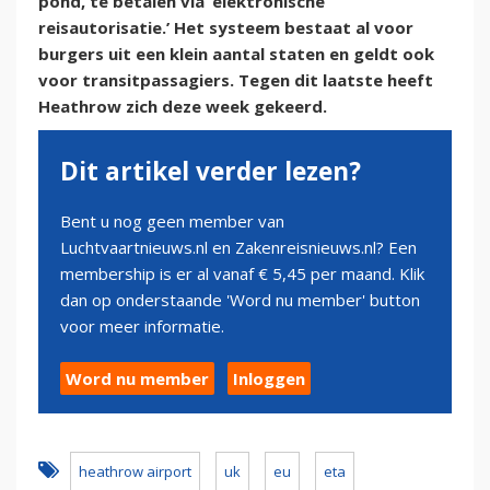
pond, te betalen via ‘elektronische
reisautorisatie.’ Het systeem bestaat al voor
burgers uit een klein aantal staten en geldt ook
voor transitpassagiers. Tegen dit laatste heeft
Heathrow zich deze week gekeerd.
Dit artikel verder lezen?
Bent u nog geen member van
Luchtvaartnieuws.nl en Zakenreisnieuws.nl? Een
membership is er al vanaf € 5,45 per maand. Klik
dan op onderstaande 'Word nu member' button
voor meer informatie.
Word nu member
Inloggen
heathrow airport
uk
eu
eta