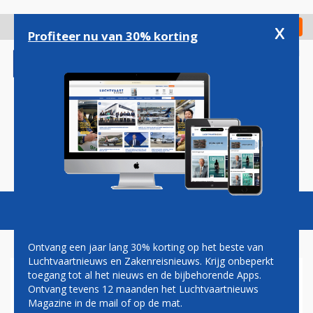
Overslaan
en
x
Digitaal Magazine
Registreer
Check in
naar
Profiteer nu van 30% korting
de
inhoud
gaan
Magazine
Podcasts
Vacatures
Toggl
naviga
Ontvang een jaar lang 30% korting op het beste van
Luchtvaartnieuws en Zakenreisnieuws. Krijg onbeperkt
toegang tot al het nieuws en de bijbehorende Apps.
UK WIL ELEKTRONISCHE
Ontvang tevens 12 maanden het Luchtvaartnieuws
REISAUTORISATIE OOK VOOR
Magazine in de mail of op de mat.