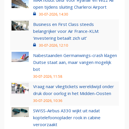
MAA houdt deur voor Ryanair en Wizz Air
open tijdens sluiting Charleroi Airport
30-07-2026, 14:30
Business en First Class steeds
belangrijker voor Air France-KLM:
‘investering betaalt zich uit’
30-07-2026, 12:10
Nabestaanden Germanwings-crash klagen
Duitse staat aan, maar vangen mogelijk
bot
30-07-2026, 11:58
Vraag naar vliegtickets wereldwijd onder
druk door oorlog in het Midden-Oosten
30-07-2026, 10:36
SWISS-Airbus A330 wijkt uit nadat
koptelefoonoplader rook in cabine
veroorzaakt