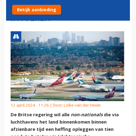
TRANSITPASSAGIERS
Bekijk aanbieding
INVOEREN
12 april 2024 - 11:26 | Door:
Lolke van der Heide
De Britse regering wil alle
non-nationals
die via
luchthavens het land binnenkomen binnen
afzienbare tijd een heffing opleggen van tien