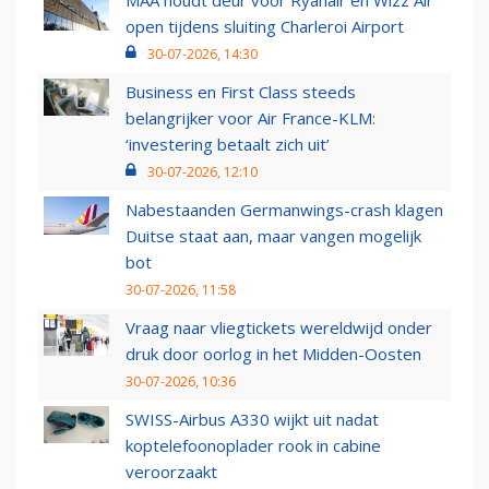
MAA houdt deur voor Ryanair en Wizz Air
open tijdens sluiting Charleroi Airport
30-07-2026, 14:30
Business en First Class steeds
belangrijker voor Air France-KLM:
‘investering betaalt zich uit’
30-07-2026, 12:10
Nabestaanden Germanwings-crash klagen
Duitse staat aan, maar vangen mogelijk
bot
30-07-2026, 11:58
Vraag naar vliegtickets wereldwijd onder
druk door oorlog in het Midden-Oosten
30-07-2026, 10:36
SWISS-Airbus A330 wijkt uit nadat
koptelefoonoplader rook in cabine
veroorzaakt