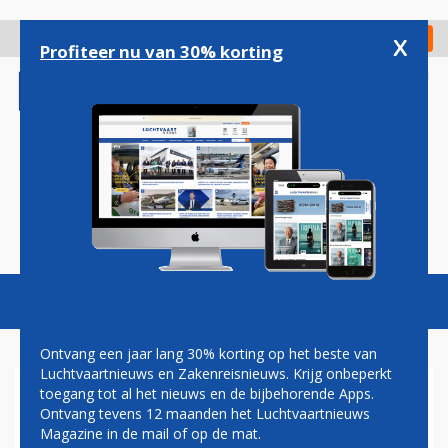
Overslaan
en
x
Digitaal Magazine
Registreer
Check in
naar
Profiteer nu van 30% korting
de
inhoud
gaan
Magazine
Podcasts
Vacatures
Toggl
naviga
Ontvang een jaar lang 30% korting op het beste van
Luchtvaartnieuws en Zakenreisnieuws. Krijg onbeperkt
toegang tot al het nieuws en de bijbehorende Apps.
UK WIL ELEKTRONISCHE
Ontvang tevens 12 maanden het Luchtvaartnieuws
REISAUTORISATIE OOK VOOR
Magazine in de mail of op de mat.