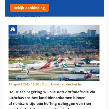
TRANSITPASSAGIERS
Bekijk aanbieding
INVOEREN
12 april 2024 - 11:26 | Door:
Lolke van der Heide
De Britse regering wil alle
non-nationals
die via
luchthavens het land binnenkomen binnen
afzienbare tijd een heffing opleggen van tien