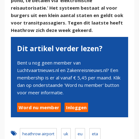
pond, te betalen via ‘elektronische
reisautorisatie.’ Het systeem bestaat al voor
burgers uit een klein aantal staten en geldt ook
voor transitpassagiers. Tegen dit laatste heeft
Heathrow zich deze week gekeerd.
Dit artikel verder lezen?
Bent u nog geen member van
Luchtvaartnieuws.nl en Zakenreisnieuws.nl? Een
membership is er al vanaf € 5,45 per maand. Klik
dan op onderstaande 'Word nu member' button
voor meer informatie.
Word nu member
Inloggen
heathrow airport
uk
eu
eta