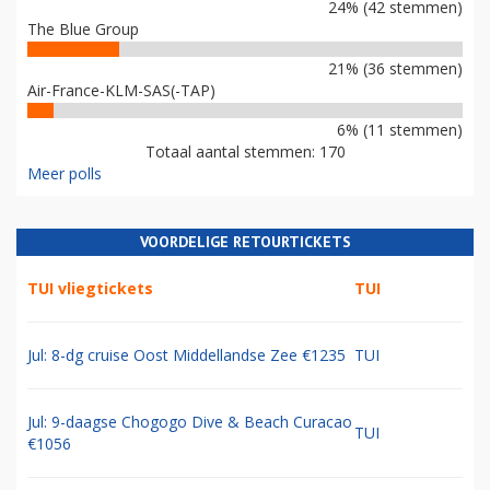
24% (42 stemmen)
The Blue Group
21% (36 stemmen)
Air-France-KLM-SAS(-TAP)
6% (11 stemmen)
Totaal aantal stemmen: 170
Meer polls
VOORDELIGE RETOURTICKETS
TUI vliegtickets
TUI
Jul: 8-dg cruise Oost Middellandse Zee €1235
TUI
Jul: 9-daagse Chogogo Dive & Beach Curacao
TUI
€1056