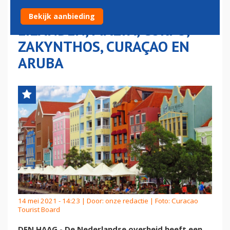
NAAR CANARISCHE
Bekijk aanbieding
EILANDEN, MALTA, CORFU,
ZAKYNTHOS, CURAÇAO EN
ARUBA
14 mei 2021 - 14:23 | Door:
onze redactie
| Foto: Curacao
Tourist Board
DEN HAAG - De Nederlandse overheid heeft een