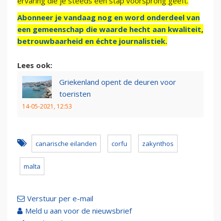
ervaring die je steeds een stap voorsprong geeft.
Abonneer je vandaag nog en word onderdeel van
een gemeenschap die waarde hecht aan kwaliteit,
betrouwbaarheid en échte journalistiek.
Lees ook:
Griekenland opent de deuren voor
toeristen
14-05-2021, 12:53
canarische eilanden
corfu
zakynthos
malta
Verstuur per e-mail
Meld u aan voor de nieuwsbrief