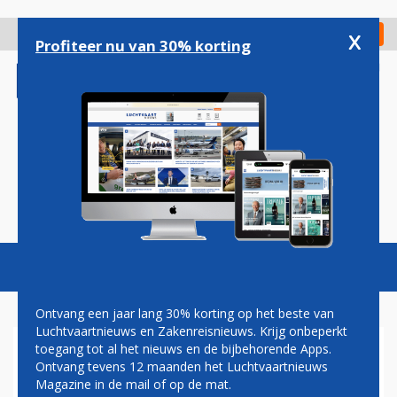
Overslaan
en
x
Digitaal Magazine
Registreer
Check in
naar
Profiteer nu van 30% korting
de
inhoud
gaan
Magazine
Podcasts
Vacatures
Toggl
naviga
Ontvang een jaar lang 30% korting op het beste van
Luchtvaartnieuws en Zakenreisnieuws. Krijg onbeperkt
toegang tot al het nieuws en de bijbehorende Apps.
NEDERLANDERS KUNNEN
Ontvang tevens 12 maanden het Luchtvaartnieuws
OOK WEER OP VAKANTIE
Magazine in de mail of op de mat.