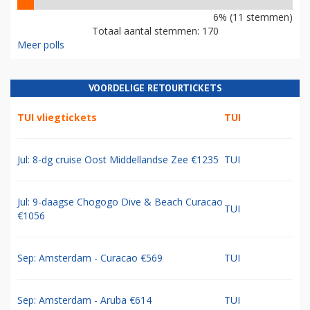
6% (11 stemmen)
Totaal aantal stemmen: 170
Meer polls
VOORDELIGE RETOURTICKETS
TUI vliegtickets
TUI
Jul: 8-dg cruise Oost Middellandse Zee €1235
TUI
Jul: 9-daagse Chogogo Dive & Beach Curacao
TUI
€1056
Sep: Amsterdam - Curacao €569
TUI
Sep: Amsterdam - Aruba €614
TUI