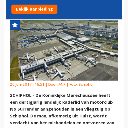
SCHIPHOL
Bekijk aanbieding
20 juni 2017 - 16:51 | Door:
ANP
| Foto: Schiphol
SCHIPHOL - De Koninklijke Marechaussee heeft
een dertigjarig landelijk kaderlid van motorclub
No Surrender aangehouden in een vliegtuig op
Schiphol. De man, afkomstig uit Hulst, wordt
verdacht van het mishandelen en ontvoeren van