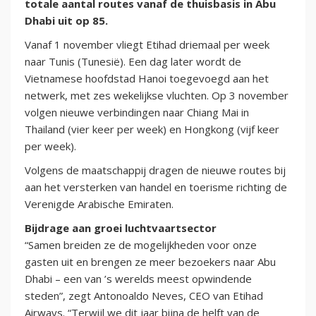
totale aantal routes vanaf de thuisbasis in Abu
Dhabi uit op 85.
Vanaf 1 november vliegt Etihad driemaal per week
naar Tunis (Tunesië). Een dag later wordt de
Vietnamese hoofdstad Hanoi toegevoegd aan het
netwerk, met zes wekelijkse vluchten. Op 3 november
volgen nieuwe verbindingen naar Chiang Mai in
Thailand (vier keer per week) en Hongkong (vijf keer
per week).
Volgens de maatschappij dragen de nieuwe routes bij
aan het versterken van handel en toerisme richting de
Verenigde Arabische Emiraten.
Bijdrage aan groei luchtvaartsector
“Samen breiden ze de mogelijkheden voor onze
gasten uit en brengen ze meer bezoekers naar Abu
Dhabi – een van ’s werelds meest opwindende
steden”, zegt Antonoaldo Neves, CEO van Etihad
Airways. “Terwijl we dit jaar bijna de helft van de