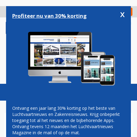
Overslaan
en
x
Digitaal Magazine
Registreer
Check in
naar
Profiteer nu van 30% korting
de
inhoud
gaan
Magazine
Podcasts
Vacatures
Toggl
naviga
Ontvang een jaar lang 30% korting op het beste van
Luchtvaartnieuws en Zakenreisnieuws. Krijg onbeperkt
toegang tot al het nieuws en de bijbehorende Apps.
ETIHAD AIRWAYS BREIDT
Ontvang tevens 12 maanden het Luchtvaartnieuws
NETWERK IN NOVEMBER
Magazine in de mail of op de mat.