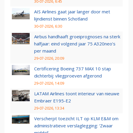
30-07-2026, 6:45
AIS Airlines gaat jaar langer door met
lijndienst binnen Schotland
30-07-2026, 6:30
Airbus handhaaft groeiprognoses na sterk
halfjaar: eind volgend jaar 75 A320neo’s
per maand
29-07-2026, 20:09
Certificering Boeing 737 MAX 10 stap
dichterbij: vliegproeven afgerond
29-07-2026, 14:09
LATAM Airlines toont interieur van nieuwe
Embraer E195-E2
29-07-2026, 13:34
Verscherpt toezicht ILT op KLM E&M om
administratieve verslaglegging: ‘Zwaar
middel’