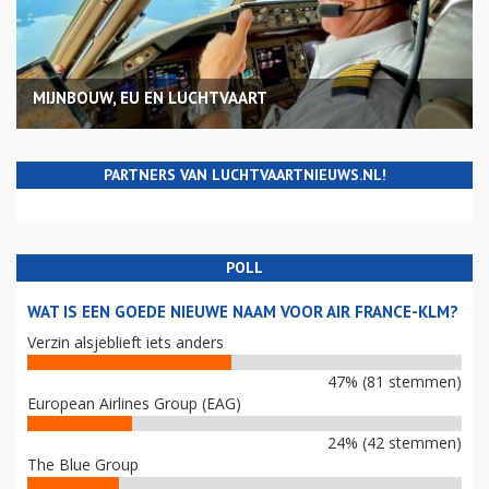
MIJNBOUW, EU EN LUCHTVAART
PARTNERS VAN LUCHTVAARTNIEUWS.NL!
POLL
WAT IS EEN GOEDE NIEUWE NAAM VOOR AIR FRANCE-KLM?
Verzin alsjeblieft iets anders
47% (81 stemmen)
European Airlines Group (EAG)
24% (42 stemmen)
The Blue Group