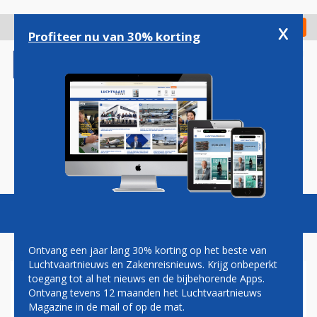
Overslaan
en
x
Digitaal Magazine
Registreer
Check in
naar
Profiteer nu van 30% korting
de
inhoud
gaan
Magazine
Podcasts
Vacatures
Toggl
naviga
Ontvang een jaar lang 30% korting op het beste van
Luchtvaartnieuws en Zakenreisnieuws. Krijg onbeperkt
toegang tot al het nieuws en de bijbehorende Apps.
THOMAS COOK AIRLINES
Ontvang tevens 12 maanden het Luchtvaartnieuws
Magazine in de mail of op de mat.