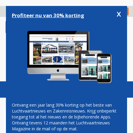
Overslaan
en
x
Digitaal Magazine
Registreer
Check in
naar
Profiteer nu van 30% korting
de
inhoud
gaan
Magazine
Podcasts
Vacatures
Toggl
naviga
Ontvang een jaar lang 30% korting op het beste van
Luchtvaartnieuws en Zakenreisnieuws. Krijg onbeperkt
toegang tot al het nieuws en de bijbehorende Apps.
THOMAS COOK AIRLINES
Ontvang tevens 12 maanden het Luchtvaartnieuws
Magazine in de mail of op de mat.