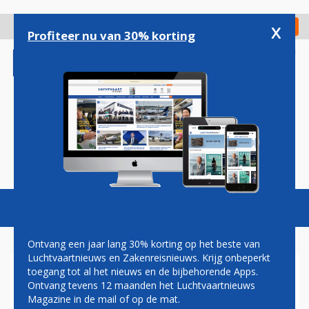
Overslaan
en
x
Digitaal Magazine
Registreer
Check in
naar
Profiteer nu van 30% korting
de
inhoud
gaan
Magazine
Podcasts
Vacatures
Toggl
naviga
Ontvang een jaar lang 30% korting op het beste van
Luchtvaartnieuws en Zakenreisnieuws. Krijg onbeperkt
toegang tot al het nieuws en de bijbehorende Apps.
UNITED
Ontvang tevens 12 maanden het Luchtvaartnieuws
Magazine in de mail of op de mat.