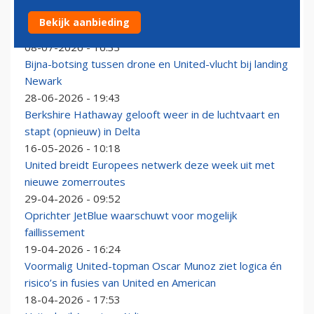
United belooft beterschap: eerlijk vertellen of
Bekijk aanbieding
raamstoel een raam heeft
08-07-2026 - 16:33
Bijna-botsing tussen drone en United-vlucht bij landing
Newark
28-06-2026 - 19:43
Berkshire Hathaway gelooft weer in de luchtvaart en
stapt (opnieuw) in Delta
16-05-2026 - 10:18
United breidt Europees netwerk deze week uit met
nieuwe zomerroutes
29-04-2026 - 09:52
Oprichter JetBlue waarschuwt voor mogelijk
faillissement
19-04-2026 - 16:24
Voormalig United-topman Oscar Munoz ziet logica én
risico’s in fusies van United en American
18-04-2026 - 17:53