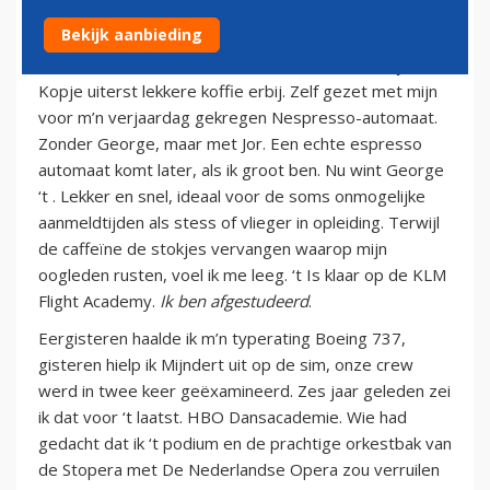
14 juni 2011
Bekijk aanbieding
Vanochtend om een uur of tien aan de croissantjes.
Kopje uiterst lekkere koffie erbij. Zelf gezet met mijn
voor m’n verjaardag gekregen Nespresso-automaat.
Zonder George, maar met Jor. Een echte espresso
automaat komt later, als ik groot ben. Nu wint George
‘t . Lekker en snel, ideaal voor de soms onmogelijke
aanmeldtijden als stess of vlieger in opleiding. Terwijl
de caffeïne de stokjes vervangen waarop mijn
oogleden rusten, voel ik me leeg. ‘t Is klaar op de KLM
Flight Academy.
Ik ben afgestudeerd
.
Eergisteren haalde ik m’n typerating Boeing 737,
gisteren hielp ik Mijndert uit op de sim, onze crew
werd in twee keer geëxamineerd. Zes jaar geleden zei
ik dat voor ‘t laatst. HBO Dansacademie. Wie had
gedacht dat ik ‘t podium en de prachtige orkestbak van
de Stopera met De Nederlandse Opera zou verruilen