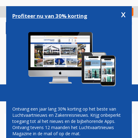
Overslaan
en
x
Digitaal Magazine
Registreer
Check in
naar
Profiteer nu van 30% korting
de
inhoud
gaan
Magazine
Podcasts
Vacatures
Toggl
naviga
Ontvang een jaar lang 30% korting op het beste van
Luchtvaartnieuws en Zakenreisnieuws. Krijg onbeperkt
toegang tot al het nieuws en de bijbehorende Apps.
CHILDREN OF THE MAGENTA
Ontvang tevens 12 maanden het Luchtvaartnieuws
Magazine in de mail of op de mat.