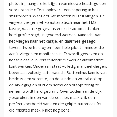
plotseling aangereikt krijgen van nieuwe headings een
soort ‘startle effect’ oplevert; een hapering in het
stuurproces. Want oei; we moeten nu zelf vliegen. De
vingers vliegen net zo automatisch naar het FMS
kastje, waar de gegevens voor de automaat (okee,
heel grofgezegd) in gevoerd worden. Aandacht van
het vliegen naar het kastje, en daarmee gezegd
tevens twee hele ogen - een hele piloot - minder die
aan ’t vliegen en monitoren is. Er wordt gewezen op
het feit dat je in verschillende “Levels of automation”
kunt werken. Onderaan staat volledig manueel vliegen,
bovenaan volledig automatisch. Bottomline: kennis van
beide is een vereiste, en de kunde en vooral ook op
de afweging en durf om soms een stapje terug te
nemen wordt hard getraint. Over zoden aan de dijk
gesproken: in een van de sessies maakte ik een
perfect voorbeeld van een dergelijke ‘automaat-fout’:
die misstap maak ik niet nog eens.