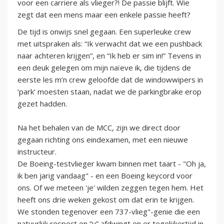
voor een carriere als vlieger?! De passie blijft. Wie
zegt dat een mens maar een enkele passie heeft?
De tijd is onwijs snel gegaan. Een superleuke crew
met uitspraken als: “Ik verwacht dat we een pushback
naar achteren krijgen”, en “Ik heb er sim in!” Tevens in
een deuk gelegen om mijn naïeve ik, die tijdens de
eerste les m’n crew geloofde dat de windowwipers in
‘park’ moesten staan, nadat we de parkingbrake erop
gezet hadden.
Na het behalen van de MCC, zijn we direct door
gegaan richting ons eindexamen, met een nieuwe
instructeur.
De Boeing-testvlieger kwam binnen met taart - "Oh ja,
ik ben jarig vandaag" - en een Boeing keycord voor
ons. Of we meteen 'je' wilden zeggen tegen hem. Het
heeft ons drie weken gekost om dat erin te krijgen.
We stonden tegenover een 737-vlieg"-genie die een
natuurlijk respect en “u” afdwingt en er tegelijkertijd in