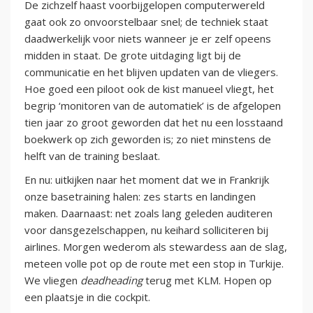
De zichzelf haast voorbijgelopen computerwereld
gaat ook zo onvoorstelbaar snel; de techniek staat
daadwerkelijk voor niets wanneer je er zelf opeens
midden in staat. De grote uitdaging ligt bij de
communicatie en het blijven updaten van de vliegers.
Hoe goed een piloot ook de kist manueel vliegt, het
begrip ‘monitoren van de automatiek’ is de afgelopen
tien jaar zo groot geworden dat het nu een losstaand
boekwerk op zich geworden is; zo niet minstens de
helft van de training beslaat.
En nu: uitkijken naar het moment dat we in Frankrijk
onze basetraining halen: zes starts en landingen
maken. Daarnaast: net zoals lang geleden auditeren
voor dansgezelschappen, nu keihard solliciteren bij
airlines. Morgen wederom als stewardess aan de slag,
meteen volle pot op de route met een stop in Turkije.
We vliegen
deadheading
terug met KLM. Hopen op
een plaatsje in die cockpit.