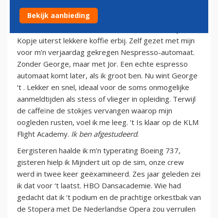
14 juni 2011
Bekijk aanbieding
Vanochtend om een uur of tien aan de croissantjes.
Kopje uiterst lekkere koffie erbij. Zelf gezet met mijn
voor m’n verjaardag gekregen Nespresso-automaat.
Zonder George, maar met Jor. Een echte espresso
automaat komt later, als ik groot ben. Nu wint George
‘t . Lekker en snel, ideaal voor de soms onmogelijke
aanmeldtijden als stess of vlieger in opleiding. Terwijl
de caffeïne de stokjes vervangen waarop mijn
oogleden rusten, voel ik me leeg. ‘t Is klaar op de KLM
Flight Academy.
Ik ben afgestudeerd
.
Eergisteren haalde ik m’n typerating Boeing 737,
gisteren hielp ik Mijndert uit op de sim, onze crew
werd in twee keer geëxamineerd. Zes jaar geleden zei
ik dat voor ‘t laatst. HBO Dansacademie. Wie had
gedacht dat ik ‘t podium en de prachtige orkestbak van
de Stopera met De Nederlandse Opera zou verruilen