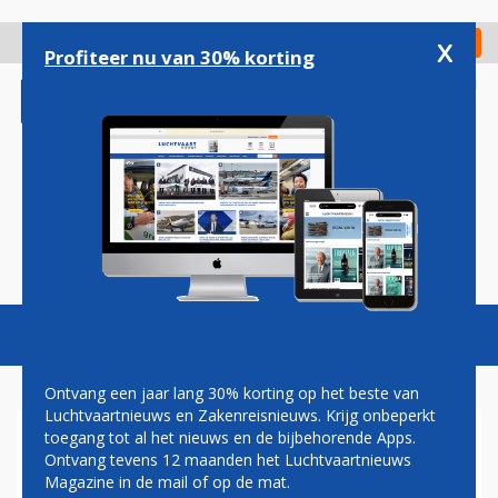
Overslaan
en
x
Digitaal Magazine
Registreer
Check in
naar
Profiteer nu van 30% korting
de
inhoud
gaan
Magazine
Podcasts
Vacatures
Toggl
naviga
Ontvang een jaar lang 30% korting op het beste van
Luchtvaartnieuws en Zakenreisnieuws. Krijg onbeperkt
toegang tot al het nieuws en de bijbehorende Apps.
CHILDREN OF THE MAGENTA
Ontvang tevens 12 maanden het Luchtvaartnieuws
Magazine in de mail of op de mat.