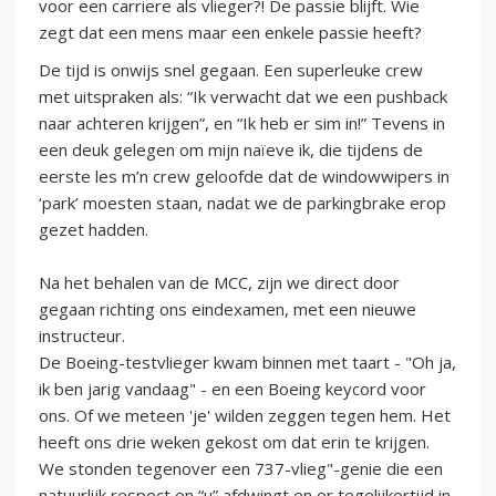
voor een carriere als vlieger?! De passie blijft. Wie
zegt dat een mens maar een enkele passie heeft?
De tijd is onwijs snel gegaan. Een superleuke crew
met uitspraken als: “Ik verwacht dat we een pushback
naar achteren krijgen”, en “Ik heb er sim in!” Tevens in
een deuk gelegen om mijn naïeve ik, die tijdens de
eerste les m’n crew geloofde dat de windowwipers in
‘park’ moesten staan, nadat we de parkingbrake erop
gezet hadden.
Na het behalen van de MCC, zijn we direct door
gegaan richting ons eindexamen, met een nieuwe
instructeur.
De Boeing-testvlieger kwam binnen met taart - "Oh ja,
ik ben jarig vandaag" - en een Boeing keycord voor
ons. Of we meteen 'je' wilden zeggen tegen hem. Het
heeft ons drie weken gekost om dat erin te krijgen.
We stonden tegenover een 737-vlieg"-genie die een
natuurlijk respect en “u” afdwingt en er tegelijkertijd in