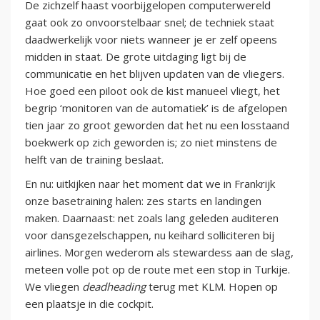
De zichzelf haast voorbijgelopen computerwereld
gaat ook zo onvoorstelbaar snel; de techniek staat
daadwerkelijk voor niets wanneer je er zelf opeens
midden in staat. De grote uitdaging ligt bij de
communicatie en het blijven updaten van de vliegers.
Hoe goed een piloot ook de kist manueel vliegt, het
begrip ‘monitoren van de automatiek’ is de afgelopen
tien jaar zo groot geworden dat het nu een losstaand
boekwerk op zich geworden is; zo niet minstens de
helft van de training beslaat.
En nu: uitkijken naar het moment dat we in Frankrijk
onze basetraining halen: zes starts en landingen
maken. Daarnaast: net zoals lang geleden auditeren
voor dansgezelschappen, nu keihard solliciteren bij
airlines. Morgen wederom als stewardess aan de slag,
meteen volle pot op de route met een stop in Turkije.
We vliegen
deadheading
terug met KLM. Hopen op
een plaatsje in die cockpit.