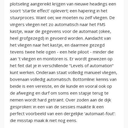
plotseling aangereikt krijgen van nieuwe headings een
soort ‘startle effect’ oplevert; een hapering in het
stuurproces. Want oei; we moeten nu zelf vliegen. De
vingers vliegen net zo automatisch naar het FMS
kastje, waar de gegevens voor de automaat (okee,
heel grofgezegd) in gevoerd worden. Aandacht van
het vliegen naar het kastje, en daarmee gezegd
tevens twee hele ogen - een hele piloot - minder die
aan ’t vliegen en monitoren is. Er wordt gewezen op
het feit dat je in verschillende “Levels of automation”
kunt werken. Onderaan staat volledig manueel vliegen,
bovenaan volledig automatisch. Bottomline: kennis van
beide is een vereiste, en de kunde en vooral ook op
de afweging en durf om soms een stapje terug te
nemen wordt hard getraint. Over zoden aan de dijk
gesproken: in een van de sessies maakte ik een
perfect voorbeeld van een dergelijke ‘automaat-fout’:
die misstap maak ik niet nog eens.