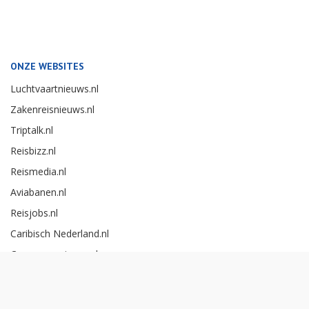
ONZE WEBSITES
Luchtvaartnieuws.nl
Zakenreisnieuws.nl
Triptalk.nl
Reisbizz.nl
Reismedia.nl
Aviabanen.nl
Reisjobs.nl
Caribisch Nederland.nl
Careerexperience.nl
Zakenreisawards.nl