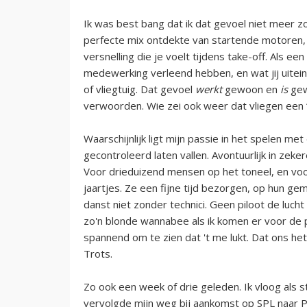
Ik was best bang dat ik dat gevoel niet meer z
perfecte mix ontdekte van startende motoren,
versnelling die je voelt tijdens take-off. Als 
medewerking verleend hebben, en wat jij uiteindel
of vliegtuig. Dat gevoel
werkt
gewoon en
is
gew
verwoorden. Wie zei ook weer dat vliegen een ‘
Waarschijnlijk ligt mijn passie in het spelen m
gecontroleerd laten vallen. Avontuurlijk in zekere
Voor drieduizend mensen op het toneel, en voo
jaartjes. Ze een fijne tijd bezorgen, op hun g
danst niet zonder technici. Geen piloot de luch
zo'n blonde wannabee als ik komen er voor de p
spannend om te zien dat 't me lukt. Dat ons het 
Trots.
Zo ook een week of drie geleden. Ik vloog als 
vervolgde mijn weg bij aankomst op SPL naar P