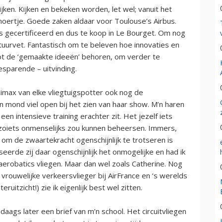
jken. Kijken en bekeken worden, let wel; vanuit het
 moertje. Goede zaken aldaar voor Toulouse’s Airbus.
g is gecertificeerd en dus te koop in Le Bourget. Om nog
tuurvet. Fantastisch om te beleven hoe innovaties en
ot de ‘gemaakte ideeën’ behoren, om verder te
esparende – uitvinding.
climax van elke vliegtuigspotter ook nog de
 mond viel open bij het zien van haar show. M’n haren
en intensieve training erachter zit. Het jezelf iets
 zoiets onmenselijks zou kunnen beheersen. Immers,
 om de zwaartekracht ogenschijnlijk te trotseren is
iseerde zij daar ogenschijnlijk het onmogelijke en had ik
erobatics vliegen. Maar dan wel zoals Catherine. Nog
 vrouwelijke verkeersvlieger bij AirFrance en ‘s werelds
ruitzicht!) zie ik eigenlijk best wel zitten.
 daags later een brief van m’n school. Het circuitvliegen