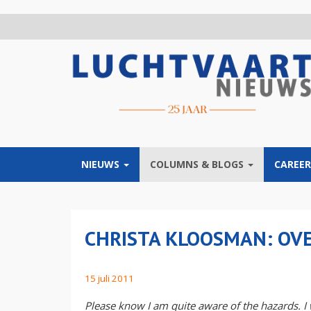
Overslaan
en
naar
de
inhoud
gaan
NIEUWS
COLUMNS & BLOGS
CAREER
CHRISTA KLOOSMAN: OVE
15 juli 2011
Please know I am quite aware of the hazards. I 