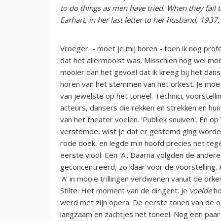
to do things as men have tried. When they fail t
Earhart, in her last letter to her husband, 1937.
Vroeger - moet je mij horen - toen ik nog prof
dat het allermooist was. Misschien nog wel moo
mooier dan het gevoel dat ik kreeg bij het dans
horen van het stemmen van het orkest. Je moet
van jewelste op het toneel. Technici, voorstel
acteurs, dansers die rekken en strekken en hu
van het theater voelen. 'Publiek snuiven'. En 
verstomde, wist je dat er gestemd ging worden.
rode doek, en legde m'n hoofd precies net tege
eerste viool. Een 'A'. Daarna volgden de andere
geconcentreerd, zo klaar voor de voorstelling.
'A' in mooie trillingen verdwenen vanuit de ork
Stilte. Het moment van de dirigent. Je
voelde
ho
werd met zijn opera. De eerste tonen van de ou
langzaam en zachtjes het toneel. Nog een paa