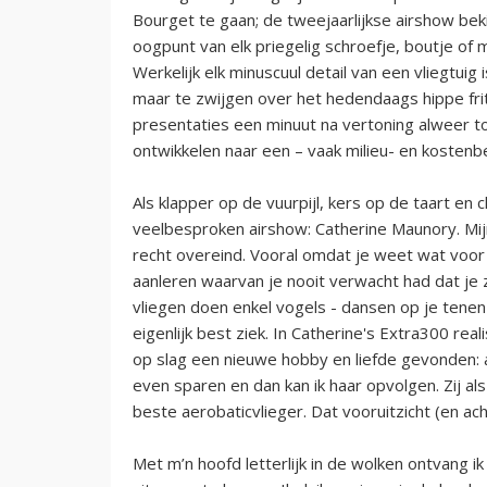
Bourget te gaan; de tweejaarlijkse airshow beki
oogpunt van elk priegelig schroefje, boutje of
Werkelijk elk minuscuul detail van een vliegtui
maar te zwijgen over het hedendaags hippe fri
presentaties een minuut na vertoning alweer t
ontwikkelen naar een – vaak milieu- en kostenb
Als klapper op de vuurpijl, kers op de taart en 
veelbesproken airshow: Catherine Maunory. Mijn
recht overeind. Vooral omdat je weet wat voor e
aanleren waarvan je nooit verwacht had dat je
vliegen doen enkel vogels - dansen op je tenen
eigenlijk best ziek. In Catherine's Extra300 real
op slag een nieuwe hobby en liefde gevonden: a
even sparen en dan kan ik haar opvolgen. Zij als
beste aerobaticvlieger. Dat vooruitzicht (en achte
Met m’n hoofd letterlijk in de wolken ontvang ik