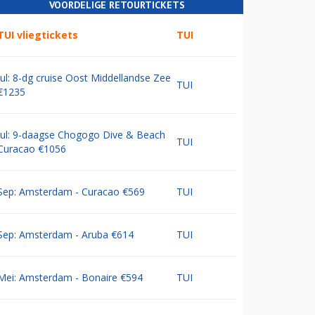
VOORDELIGE RETOURTICKETS
TUI vliegtickets
TUI
Jul: 8-dg cruise Oost Middellandse Zee
TUI
€1235
Jul: 9-daagse Chogogo Dive & Beach
TUI
Curacao €1056
Sep: Amsterdam - Curacao €569
TUI
Sep: Amsterdam - Aruba €614
TUI
Mei: Amsterdam - Bonaire €594
TUI