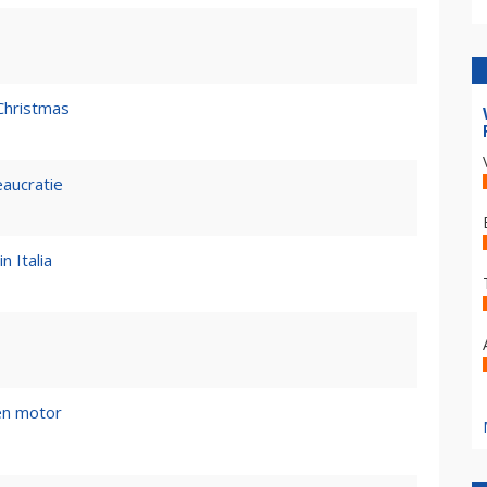
Christmas
eaucratie
n Italia
en motor