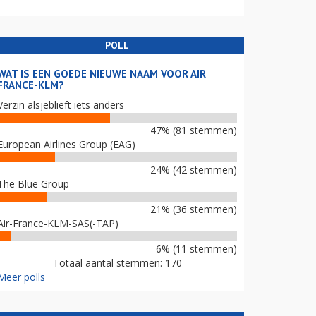
POLL
WAT IS EEN GOEDE NIEUWE NAAM VOOR AIR
FRANCE-KLM?
Verzin alsjeblieft iets anders
47% (81 stemmen)
European Airlines Group (EAG)
24% (42 stemmen)
The Blue Group
21% (36 stemmen)
Air-France-KLM-SAS(-TAP)
6% (11 stemmen)
Totaal aantal stemmen: 170
Meer polls