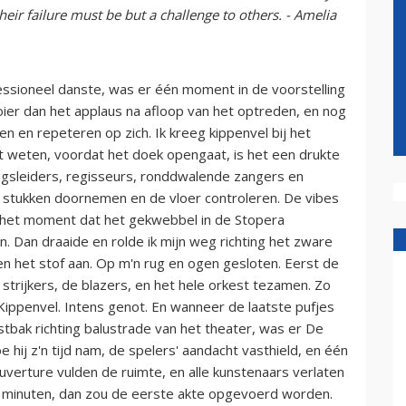
heir failure must be but a challenge to others. - Amelia
essioneel danste, was er één moment in de voorstelling
ier dan het applaus na afloop van het optreden, en nog
en en repeteren op zich. Ik kreeg kippenvel bij het
 weten, voordat het doek opengaat, is het een drukte
lingsleiders, regisseurs, ronddwalende zangers en
n stukken doornemen en de vloer controleren. De vibes
op het moment dat het gekwebbel in de Stopera
 Dan draaide en rolde ik mijn weg richting het zware
n het stof aan. Op m'n rug en ogen gesloten. Eerst de
 strijkers, de blazers, en het hele orkest tezamen. Zo
 Kippenvel. Intens genot. En wanneer de laatste pufjes
estbak richting balustrade van het theater, was er De
e hij z'n tijd nam, de spelers' aandacht vasthield, en één
verture vulden de ruimte, en alle kunstenaars verlaten
r minuten, dan zou de eerste akte opgevoerd worden.