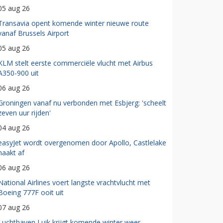
05 aug 26
Transavia opent komende winter nieuwe route
vanaf Brussels Airport
05 aug 26
KLM stelt eerste commerciële vlucht met Airbus
A350-900 uit
06 aug 26
Groningen vanaf nu verbonden met Esbjerg: 'scheelt
zeven uur rijden'
04 aug 26
easyJet wordt overgenomen door Apollo, Castlelake
haakt af
06 aug 26
National Airlines voert langste vrachtvlucht met
Boeing 777F ooit uit
07 aug 26
Luchthaven Luik krijgt komende winter weer