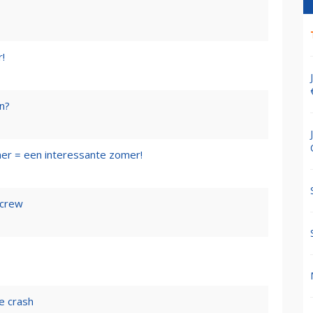
r!
en?
mer = een interessante zomer!
 crew
e crash