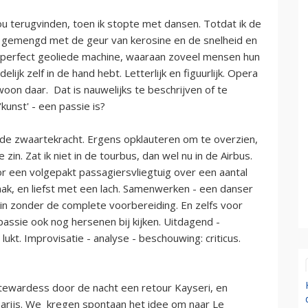
ou terugvinden, toen ik stopte met dansen. Totdat ik de
 gemengd met de geur van kerosine en de snelheid en
een perfect geoliede machine, waaraan zoveel mensen hun
ijk zelf in de hand hebt. Letterlijk en figuurlijk. Opera
oon daar. Dat is nauwelijks te beschrijven of te
kunst' - een passie is?
et de zwaartekracht. Ergens opklauteren om te overzien,
 zin. Zat ik niet in de tourbus, dan wel nu in de Airbus.
r een volgepakt passagiersvliegtuig over een aantal
emak, en liefst met een lach. Samenwerken - een danser
t in zonder de complete voorbereiding. En zelfs voor
assie ook nog hersenen bij kijken. Uitdagend -
lukt. Improvisatie - analyse - beschouwing: criticus.
stewardess door de nacht een retour Kayseri, en
arijs. We kregen spontaan het idee om naar Le