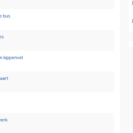
e bus
es
n kippenvel
vaart
werk