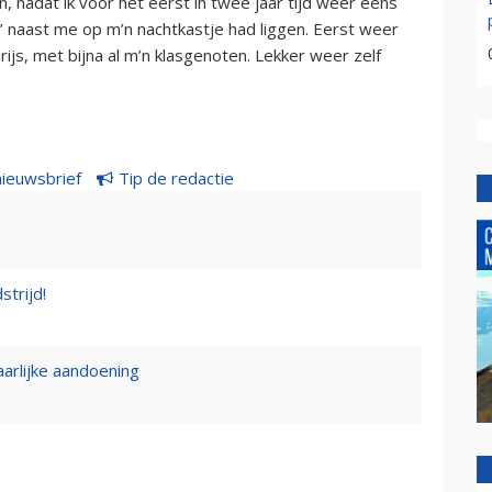
n, nadat ik voor het eerst in twee jaar tijd weer eens
r’ naast me op m’n nachtkastje had liggen. Eerst weer
arijs, met bijna al m’n klasgenoten. Lekker weer zelf
nieuwsbrief
Tip de redactie
strijd!
rlijke aandoening