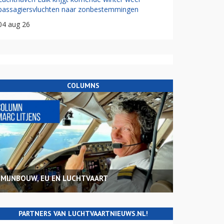
passagiersvluchten naar zonbestemmingen
04 aug 26
COLUMNS
MIJNBOUW, EU EN LUCHTVAART
PARTNERS VAN LUCHTVAARTNIEUWS.NL!