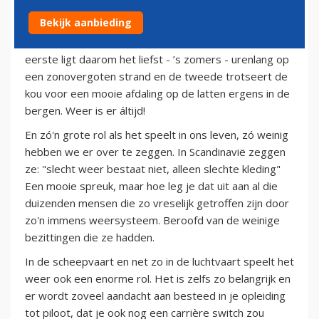
31 december 2013
Bekijk aanbieding
De één houdt van de zon de ander van sneeuw. De
eerste ligt daarom het liefst - ’s zomers - urenlang op
een zonovergoten strand en de tweede trotseert de
kou voor een mooie afdaling op de latten ergens in de
bergen. Weer is er áltijd!
En zó'n grote rol als het speelt in ons leven, zó weinig
hebben we er over te zeggen. In Scandinavië zeggen
ze: "slecht weer bestaat niet, alleen slechte kleding"
Een mooie spreuk, maar hoe leg je dat uit aan al die
duizenden mensen die zo vreselijk getroffen zijn door
zo'n immens weersysteem. Beroofd van de weinige
bezittingen die ze hadden.
In de scheepvaart en net zo in de luchtvaart speelt het
weer ook een enorme rol. Het is zelfs zo belangrijk en
er wordt zoveel aandacht aan besteed in je opleiding
tot piloot, dat je ook nog een carrière switch zou