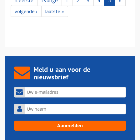
« eerste
‹ vorige
1
2
3
4
5
6
volgende ›
laatste »
Meld u aan voor de
nieuwsbrief