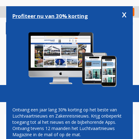
Overslaan
en
x
Digitaal Magazine
Registreer
Check in
naar
Profiteer nu van 30% korting
de
inhoud
gaan
Magazine
Podcasts
Vacatures
Toggl
naviga
Ontvang een jaar lang 30% korting op het beste van
Luchtvaartnieuws en Zakenreisnieuws. Krijg onbeperkt
toegang tot al het nieuws en de bijbehorende Apps.
ERIC VAN WALSEM: WEER
Ontvang tevens 12 maanden het Luchtvaartnieuws
Magazine in de mail of op de mat.