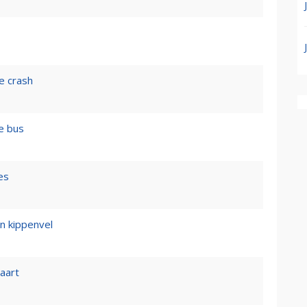
e crash
e bus
es
n kippenvel
vaart