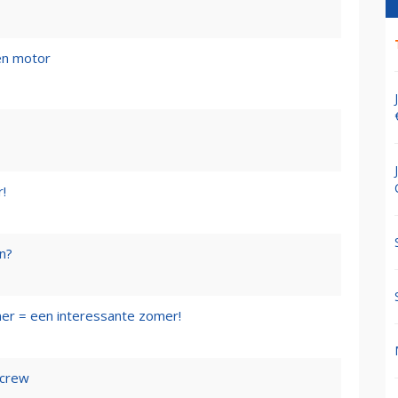
en motor
r!
en?
mer = een interessante zomer!
 crew