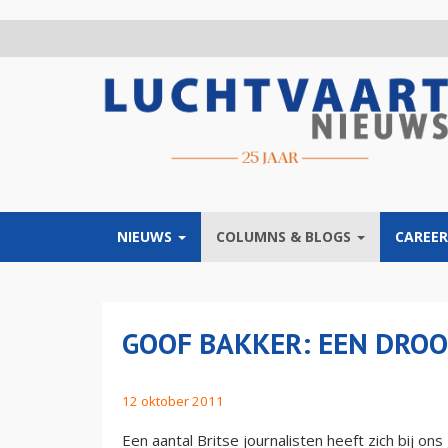
Overslaan
en
naar
de
inhoud
gaan
NIEUWS
COLUMNS & BLOGS
CAREER
GOOF BAKKER: EEN DRO
12 oktober 2011
Een aantal Britse journalisten heeft zich bij o