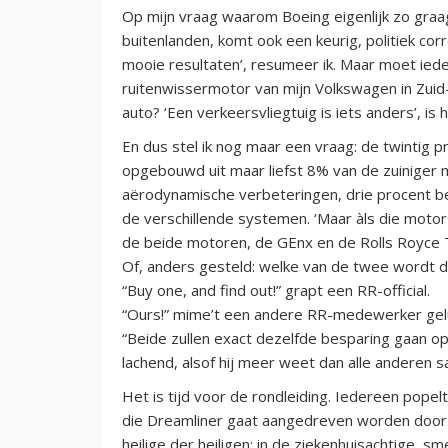
Op mijn vraag waarom Boeing eigenlijk zo gra
buitenlanden, komt ook een keurig, politiek co
mooie resultaten’, resumeer ik. Maar moet ied
ruitenwissermotor van mijn Volkswagen in Zui
auto? ‘Een verkeersvliegtuig is iets anders’, is
En dus stel ik nog maar een vraag: de twintig p
opgebouwd uit maar liefst 8% van de zuiniger 
aërodynamische verbeteringen, drie procent b
de verschillende systemen. ‘Maar àls die motor 
de beide motoren, de GEnx en de Rolls Royce 
Of, anders gesteld: welke van de twee wordt d
“Buy one, and find out!” grapt een RR-official.
“Ours!” mime’t een andere RR-medewerker geluid
“Beide zullen exact dezelfde besparing gaan o
lachend, alsof hij meer weet dan alle anderen 
Het is tijd voor de rondleiding. Iedereen popel
die Dreamliner gaat aangedreven worden door 
heilige der heiligen: in de ziekenhuisachtige, 