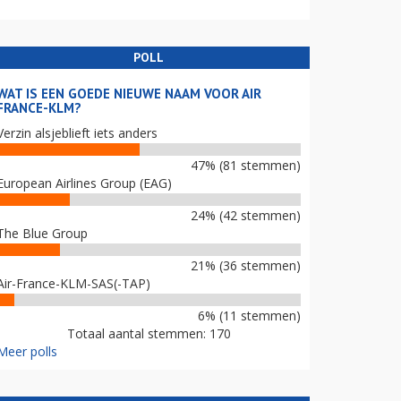
POLL
WAT IS EEN GOEDE NIEUWE NAAM VOOR AIR
FRANCE-KLM?
Verzin alsjeblieft iets anders
47% (81 stemmen)
European Airlines Group (EAG)
24% (42 stemmen)
The Blue Group
21% (36 stemmen)
Air-France-KLM-SAS(-TAP)
6% (11 stemmen)
Totaal aantal stemmen: 170
Meer polls