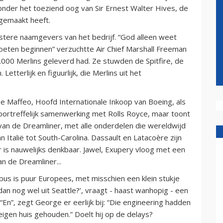
nder het toeziend oog van Sir Ernest Walter Hives, de
gemaakt heeft.
lustere naamgevers van het bedrijf. “God alleen weet
oeten beginnen” verzuchtte Air Chief Marshall Freeman
.000 Merlins geleverd had. Ze stuwden de Spitfire, de
terlijk en figuurlijk, die Merlins uit het
ge Maffeo, Hoofd Internationale Inkoop van Boeing, als
voortreffelijk samenwerking met Rolls Royce, maar toont
an de Dreamliner, met alle onderdelen die wereldwijd
n Italië tot South-Carolina. Dassault en Latacoère zijn
r is nauwelijks denkbaar. Jawel, Exupery vloog met een
n de Dreamliner...
irbus is puur Europees, met misschien een klein stukje
dan nog wel uit Seattle?’, vraagt - haast wanhopig - een
 “En”, zegt George er eerlijk bij: “Die engineering hadden
eigen huis gehouden.” Doelt hij op de delays?