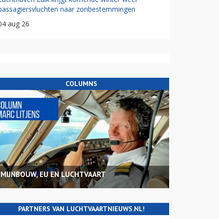
passagiersvluchten naar zonbestemmingen
04 aug 26
COLUMNS
MIJNBOUW, EU EN LUCHTVAART
PARTNERS VAN LUCHTVAARTNIEUWS.NL!