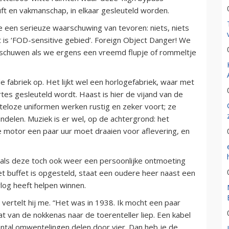
ft en vakmanschap, in elkaar gesleuteld worden.
 we een serieuze waarschuwing van tevoren: niets, niets
t is ‘FOD-sensitive gebied’. Foreign Object Danger! We
arschuwen als we ergens een vreemd flupje of rommeltje
 fabriek op. Het lijkt wel een horlogefabriek, waar met
es gesleuteld wordt. Haast is hier de vijand van de
tteloze uniformen werken rustig en zeker voort; ze
ndelen. Muziek is er wel, op de achtergrond: het
 motor een paar uur moet draaien voor aflevering, en
g als deze toch ook weer een persoonlijke ontmoeting
et buffet is opgesteld, staat een oudere heer naast een
rlog heeft helpen winnen.
 vertelt hij me. “Het was in 1938. Ik mocht een paar
t van de nokkenas naar de toerenteller liep. Een kabel
antal omwentelingen delen door vier. Dan heb je de