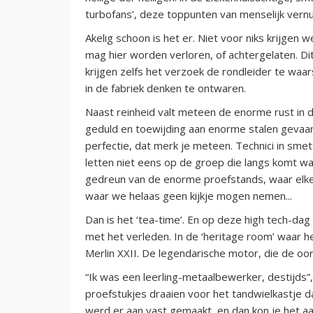
turbofans’, deze toppunten van menselijk vernu
Akelig schoon is het er. Niet voor niks krijgen
mag hier worden verloren, of achtergelaten. Di
krijgen zelfs het verzoek de rondleider te wa
in de fabriek denken te ontwaren.
Naast reinheid valt meteen de enorme rust in de
geduld en toewijding aan enorme stalen gevaart
perfectie, dat merk je meteen. Technici in sme
letten niet eens op de groep die langs komt wa
gedreun van de enorme proefstands, waar elke
waar we helaas geen kijkje mogen nemen...
Dan is het ‘tea-time’. En op deze high tech-da
met het verleden. In de ‘heritage room’ waar h
Merlin XXII. De legendarische motor, die de oo
“Ik was een leerling-metaalbewerker, destijds”,
proefstukjes draaien voor het tandwielkastje da
werd er aan vast gemaakt, en dan kon je het a