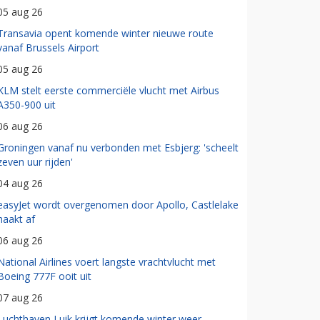
05 aug 26
Transavia opent komende winter nieuwe route
vanaf Brussels Airport
05 aug 26
KLM stelt eerste commerciële vlucht met Airbus
A350-900 uit
06 aug 26
Groningen vanaf nu verbonden met Esbjerg: 'scheelt
zeven uur rijden'
04 aug 26
easyJet wordt overgenomen door Apollo, Castlelake
haakt af
06 aug 26
National Airlines voert langste vrachtvlucht met
Boeing 777F ooit uit
07 aug 26
Luchthaven Luik krijgt komende winter weer