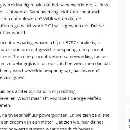
ag wereldkundig maakt dat het samenwerkt met al deze
rrect antwoord. ‘Samenwerking leidt tot economisch
ereen dat ook weten? Wil ik weten dat de
d-Korea gemaakt wordt? Of wil ik gewoon een Duitse
 het antwoord.
rocent besparing, waarvan bij de B787 sprake is, is
motor, drie procent gewichtsbesparing, drie procent
etere IT en drie procent betere samenwerking tussen
nu zo belangrijk is in dit opzicht, hoe weet men dan dat
Trent, exact dezelfde besparing op gaan leveren?
e zuinigste?
loos achter zijn hand in mijn richting.
pleveren. Wacht maar af”, voorspelt George Maffeo
samen.
t, na tweeënhalf uur powerpointen. En we zien ze al snel:
een droom van een motor. Dat zien we, hier dit het
smetteloos-witte ruimten waar deze ‘high bypass