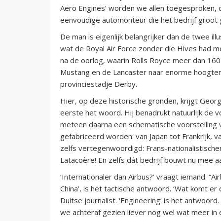
Aero Engines’ worden we allen toegesproken, o
eenvoudige automonteur die het bedrijf groot 
De man is eigenlijk belangrijker dan de twee il
wat de Royal Air Force zonder die Hives had m
na de oorlog, waarin Rolls Royce meer dan 160
Mustang en de Lancaster naar enorme hoogten. Let
provinciestadje Derby.
Hier, op deze historische gronden, krijgt Geor
eerste het woord. Hij benadrukt natuurlijk de 
meteen daarna een schematische voorstelling v
gefabriceerd worden: van Japan tot Frankrijk, va
zelfs vertegenwoordigd: Frans-nationalistische
Latacoère! En zelfs dát bedrijf bouwt nu mee aa
‘Internationaler dan Airbus?’ vraagt iemand. “A
China’, is het tactische antwoord. ‘Wat komt er 
Duitse journalist. ‘Engineering’ is het antwoord.
we achteraf gezien liever nog wel wat meer in 