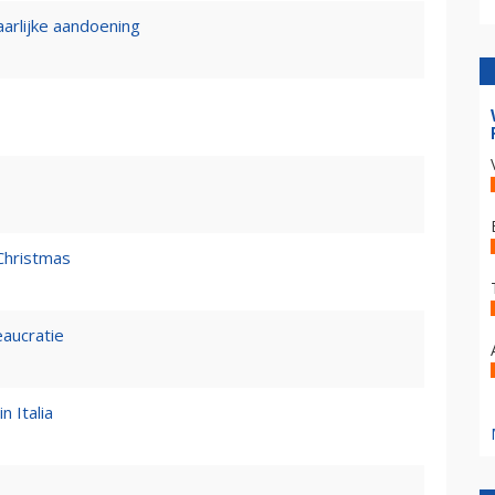
rlijke aandoening
Christmas
eaucratie
n Italia