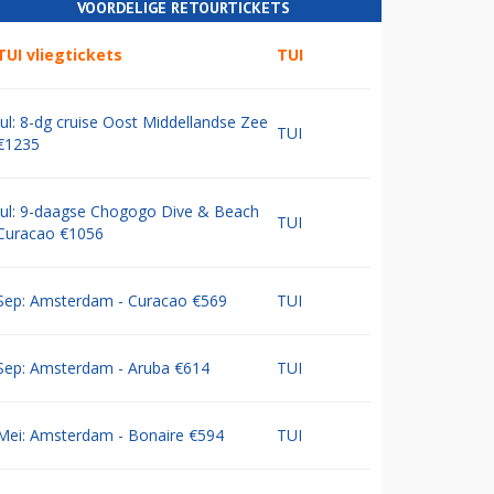
VOORDELIGE RETOURTICKETS
TUI vliegtickets
TUI
Jul: 8-dg cruise Oost Middellandse Zee
TUI
€1235
Jul: 9-daagse Chogogo Dive & Beach
TUI
Curacao €1056
Sep: Amsterdam - Curacao €569
TUI
Sep: Amsterdam - Aruba €614
TUI
Mei: Amsterdam - Bonaire €594
TUI