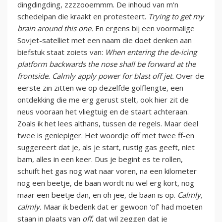
dingdingding, zzzzooemmm. De inhoud van m'n
schedelpan die kraakt en protesteert.
Trying to get my
brain around this one.
En ergens bij een voormalige
Sovjet-satelliet met een naam die doet denken aan
biefstuk staat zoiets van:
When entering the de-icing
platform backwards the nose shall be forward at the
frontside. Calmly apply power for blast off jet.
Over de
eerste zin zitten we op dezelfde golflengte, een
ontdekking die me erg gerust stelt, ook hier zit de
neus vooraan het vliegtuig en de staart achteraan.
Zoals ik het lees althans, tussen de regels. Maar deel
twee is geniepiger. Het woordje off met twee ff-en
suggereert dat je, als je start, rustig gas geeft, niet
bam, alles in een keer. Dus je begint es te rollen,
schuift het gas nog wat naar voren, na een kilometer
nog een beetje, de baan wordt nu wel erg kort, nog
maar een beetje dan, en oh jee, de baan is op.
Calmly,
calmly.
Maar ik bedenk dat er gewoon 'of' had moeten
staan in plaats van
off
, dat wil zeggen dat je