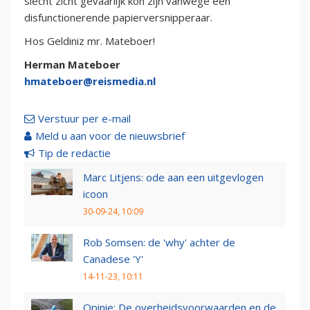
slecht zicht gevaarlijk kon zijn vanwege een
disfunctionerende papierversnipperaar.
Hos Geldiniz mr. Mateboer!
Herman Mateboer
hmateboer@reismedia.nl
Verstuur per e-mail
Meld u aan voor de nieuwsbrief
Tip de redactie
Marc Litjens: ode aan een uitgevlogen
icoon
30-09-24, 10:09
Rob Somsen: de 'why' achter de
Canadese 'Y'
14-11-23, 10:11
Opinie: De overheidsvoorwaarden en de