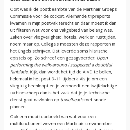
Ooit was ik de postbeambte van de Martinair Groeps
Commissie voor de cockpit. Allerhande tripreports
kwamen in mijn postvak terecht en daar moest ik dan
uit filteren wat voor ons vakgebied van belang was.
Zaken over vliegveiligheid, hotels, werk en rusttijden,
noem maar op. Collega's moesten deze rapporten in
het Engels schrijven. Dat leverde soms hilarische
epistels op. Zo schreef een gezagvoerder;
Upon
performing the walk-around I suspected a doubtful
fanblade.
Kijk, dan wordt het tijd de AIVD te bellen,
helemaal in het post 9-11 tijdperk. Als je om een
vliegtuig heenloopt en je vermoedt een twijfelachtige
turbineschoep dan is het zaak dat je je technische
dienst gaat navlooien op
towelheads
met snode
plannen.
Ook een mooi toonbeeld van wat voor een
multifunctioneel wezen een Martinair-crewmember