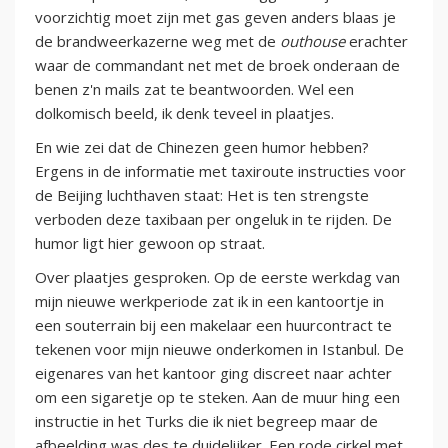
voorzichtig moet zijn met gas geven anders blaas je
de brandweerkazerne weg met de
outhouse
erachter
waar de commandant net met de broek onderaan de
benen z'n mails zat te beantwoorden. Wel een
dolkomisch beeld, ik denk teveel in plaatjes.
En wie zei dat de Chinezen geen humor hebben?
Ergens in de informatie met taxiroute instructies voor
de Beijing luchthaven staat: Het is ten strengste
verboden deze taxibaan per ongeluk in te rijden. De
humor ligt hier gewoon op straat.
Over plaatjes gesproken. Op de eerste werkdag van
mijn nieuwe werkperiode zat ik in een kantoortje in
een souterrain bij een makelaar een huurcontract te
tekenen voor mijn nieuwe onderkomen in Istanbul. De
eigenares van het kantoor ging discreet naar achter
om een sigaretje op te steken. Aan de muur hing een
instructie in het Turks die ik niet begreep maar de
afbeelding was des te duidelijker. Een rode cirkel met