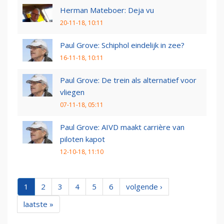
Herman Mateboer: Deja vu
20-11-18, 10:11
Paul Grove: Schiphol eindelijk in zee?
16-11-18, 10:11
Paul Grove: De trein als alternatief voor
vliegen
07-11-18, 05:11
Paul Grove: AIVD maakt carrière van
piloten kapot
12-10-18, 11:10
1
2
3
4
5
6
volgende ›
laatste »