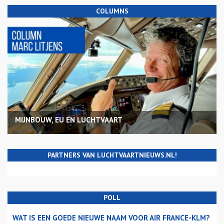
COLUMNS
MIJNBOUW, EU EN LUCHTVAART
PARTNERS VAN LUCHTVAARTNIEUWS.NL!
POLL
WAT IS EEN GOEDE NIEUWE NAAM VOOR AIR FRANCE-KLM?