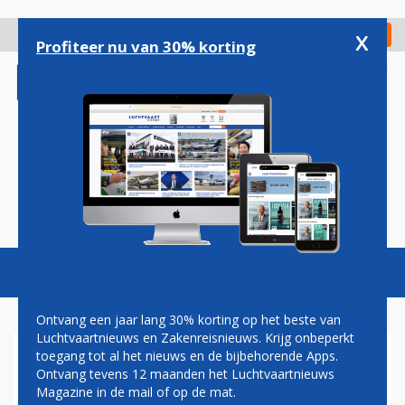
Overslaan
en
x
Digitaal Magazine
Registreer
Check in
naar
Profiteer nu van 30% korting
de
inhoud
gaan
Magazine
Podcasts
Vacatures
Toggl
naviga
Ontvang een jaar lang 30% korting op het beste van
Luchtvaartnieuws en Zakenreisnieuws. Krijg onbeperkt
toegang tot al het nieuws en de bijbehorende Apps.
HERMAN MATEBOER: KLARE
Ontvang tevens 12 maanden het Luchtvaartnieuws
TAAL
Magazine in de mail of op de mat.