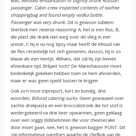
was;
Refused embarkation of slightly drunk Russian
passenger. Cabin crew inspected contents of taxfree
shoppingbag and found empty vodka bottle.
Passenger was very drunk.
Dit is gewoon subliem
Sherlock met
reverse reasoning
. A, het is een Rus, B,
die plast die drank niet weg over de vlieg in een
urinoir, C hij is nu nog tipsy maar heeft de inhoud van
de fles recentelijk tot zich genomen, dussss, hij is zo
blauw als een tientje. Althans, dat zal hij zijn binnen
afzienbare tijd. Briljant toch? De Marechaussee moet
bedenkelijk gekeken hebben toen ze hem afvoerden,
maar er was geen speld tussen te krijgen.
Ook zo'n mooi tripreport, kort en bondig, drie
woorden;
Billund catering sucks.
Geen gewauwel over
zachte drekpasta en een broccolistronk die tot stof is
wedergekeerd na drie keer opwarmen, geen geklaag
over een
soggy
dobbelsteen die voor cheesecake
door moet gaan, nee, het is gewoon bagger PUNT. Dit
zijn informatieve pareltjes waarbij de chefkok van de