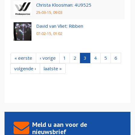
Christa Kloosman: 4U9525
25-03-15, 09:03
David van Vliet: Ribben
07-02-15, 01:02
« eerste
‹ vorige
1
2
3
4
5
6
volgende ›
laatste »
Meld u aan voor de
nieuwsbrief