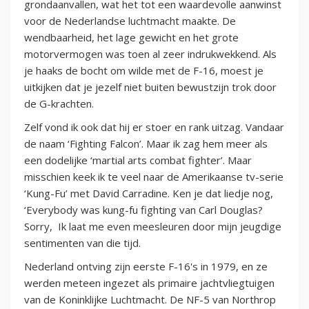
grondaanvallen, wat het tot een waardevolle aanwinst
voor de Nederlandse luchtmacht maakte. De
wendbaarheid, het lage gewicht en het grote
motorvermogen was toen al zeer indrukwekkend. Als
je haaks de bocht om wilde met de F-16, moest je
uitkijken dat je jezelf niet buiten bewustzijn trok door
de G-krachten.
Zelf vond ik ook dat hij er stoer en rank uitzag. Vandaar
de naam ‘Fighting Falcon’. Maar ik zag hem meer als
een dodelijke ‘martial arts combat fighter’. Maar
misschien keek ik te veel naar de Amerikaanse tv-serie
‘Kung-Fu’ met David Carradine. Ken je dat liedje nog,
‘Everybody was kung-fu fighting van Carl Douglas?
Sorry, Ik laat me even meesleuren door mijn jeugdige
sentimenten van die tijd.
Nederland ontving zijn eerste F-16's in 1979, en ze
werden meteen ingezet als primaire jachtvliegtuigen
van de Koninklijke Luchtmacht. De NF-5 van Northrop