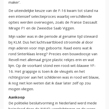
maker’.
De uiteindelijke keuze van de F-16 kwam tot stand na
een intensief selectieproces waarbij verschillende
opties werden overwogen, zoals de Franse Dassault
Mirage F1 en de Zweedse Saab Viggen.
Mijn vader was in die periode al geruime tijd steward
bij KLM. Dus het luchtvaartbloed stroomde al door
mijn aderen voor mijn geboorte. Raad eens wat ik
rond Sinterklaas kreeg? Precies een bouwdoosje van
Revell met allemaal grijze plastic rekjes erin en wat
lijm. Op de voorkant stond een rood-wit-blauwe YF-
16. Het grappige is toen ik de vleugels en het
richtingsroer aan het schilderen was in rood wit blauw,
ik nog niet kon weten dat ik daar later zelf op zou
mogen vliegen.
Aankoop
De politieke besluitvorming in Nederland werd mede
beïnvloed door de NAVO-verplichtingen en de wens