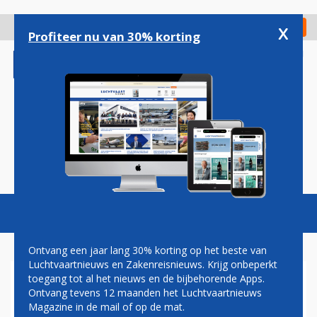
Overslaan
en
x
Digitaal Magazine
Registreer
Check in
naar
Profiteer nu van 30% korting
de
inhoud
gaan
Magazine
Podcasts
Vacatures
Toggl
naviga
Ontvang een jaar lang 30% korting op het beste van
Luchtvaartnieuws en Zakenreisnieuws. Krijg onbeperkt
toegang tot al het nieuws en de bijbehorende Apps.
MARC LITJENS: ODE AAN EEN
Ontvang tevens 12 maanden het Luchtvaartnieuws
UITGEVLOGEN ICOON
Magazine in de mail of op de mat.