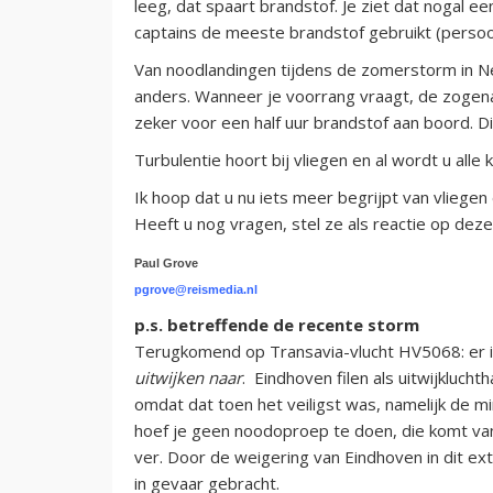
leeg, dat spaart brandstof. Je ziet dat nogal ee
captains de meeste brandstof gebruikt (persoonl
Van noodlandingen tijdens de zomerstorm in Ne
anders. Wanneer je voorrang vraagt, de zogen
zeker voor een half uur brandstof aan boord. Di
Turbulentie hoort bij vliegen en al wordt u alle 
Ik hoop dat u nu iets meer begrijpt van vliegen
Heeft u nog vragen, stel ze als reactie op deze
Paul Grove
pgrove@reismedia.nl
p.s. betreffende de recente storm
Terugkomend op Transavia-vlucht HV5068: er i
uitwijken naar
. Eindhoven filen als uitwijkluch
omdat dat toen het veiligst was, namelijk de m
hoef je geen noodoproep te doen, die komt vanz
ver. Door de weigering van Eindhoven in dit ex
in gevaar gebracht.