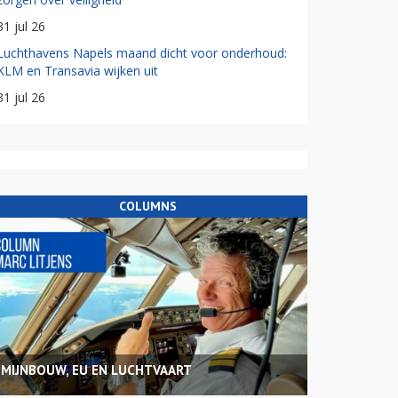
31 jul 26
Luchthavens Napels maand dicht voor onderhoud:
KLM en Transavia wijken uit
31 jul 26
COLUMNS
MIJNBOUW, EU EN LUCHTVAART