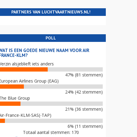
PARTNERS VAN LUCHTVAARTNIEUWS.NL!
POLL
WAT IS EEN GOEDE NIEUWE NAAM VOOR AIR
FRANCE-KLM?
Verzin alsjeblieft iets anders
47% (81 stemmen)
European Airlines Group (EAG)
24% (42 stemmen)
The Blue Group
21% (36 stemmen)
Air-France-KLM-SAS(-TAP)
6% (11 stemmen)
Totaal aantal stemmen: 170