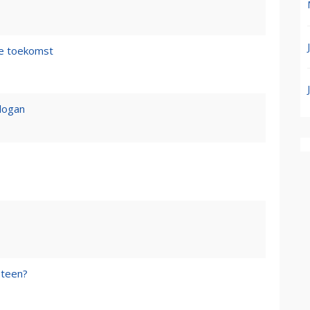
de toekomst
logan
steen?