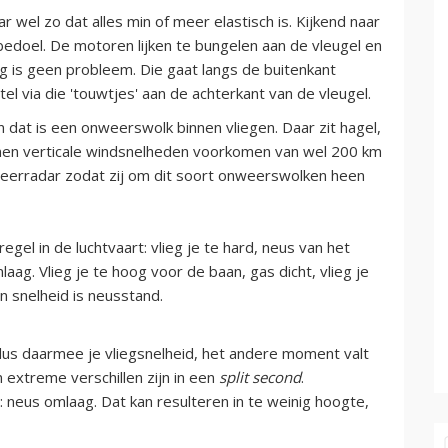
r wel zo dat alles min of meer elastisch is. Kijkend naar
 bedoel. De motoren lijken te bungelen aan de vleugel en
ag is geen probleem. Die gaat langs de buitenkant
el via die 'touwtjes' aan de achterkant van de vleugel.
 dat is een onweerswolk binnen vliegen. Daar zit hagel,
nnen verticale windsnelheden voorkomen van wel 200 km
 weerradar zodat zij om dit soort onweerswolken heen
gel in de luchtvaart: vlieg je te hard, neus van het
aag. Vlieg je te hoog voor de baan, gas dicht, vlieg je
n snelheid is neusstand.
s daarmee je vliegsnelheid, het andere moment valt
 extreme verschillen zijn in een
split second
.
: neus omlaag. Dat kan resulteren in te weinig hoogte,