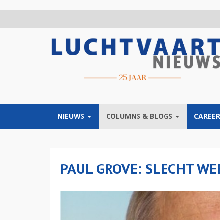
Overslaan
en
naar
de
inhoud
gaan
NIEUWS
COLUMNS & BLOGS
CAREER
PAUL GROVE: SLECHT WEE