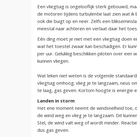
Een vliegtuig is ongelooflijk sterk gebouwd, maa
de motoren tijdens turbulentie laat zien wat ik
ook die buigt op en neer. Zelfs een blikseminsl
meestal naar achteren en verlaat daar het toest
Eén ding moet je niet met een vliegtuig doen en
wat het toestel zwaar kan beschadigen. Er ku
per uur. Gelukkig beschikken piloten over een
kunnen vliegen.
Wat leken niet weten is de volgende standaardre
vliegtuig omhoog; vlieg je te langzaam, neus oml
te laag, gas geven. Kortom hoogte is energie e
Landen in storm
Het ene moment neemt de windsnelheid toe, du
de wind weg en vlieg je te langzaam. Dit kunnen
Stel, de wind valt weg of wordt minder. Reactie
dus gas geven.