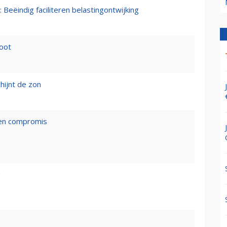
 Beëindig faciliteren belastingontwijking
loot
hijnt de zon
een compromis
g