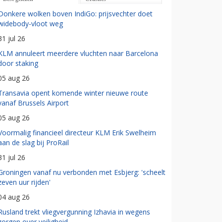
Donkere wolken boven IndiGo: prijsvechter doet
widebody-vloot weg
31 jul 26
KLM annuleert meerdere vluchten naar Barcelona
door staking
05 aug 26
Transavia opent komende winter nieuwe route
vanaf Brussels Airport
05 aug 26
Voormalig financieel directeur KLM Erik Swelheim
aan de slag bij ProRail
31 jul 26
Groningen vanaf nu verbonden met Esbjerg: 'scheelt
zeven uur rijden'
04 aug 26
Rusland trekt vliegvergunning Izhavia in wegens
zorgen over veiligheid