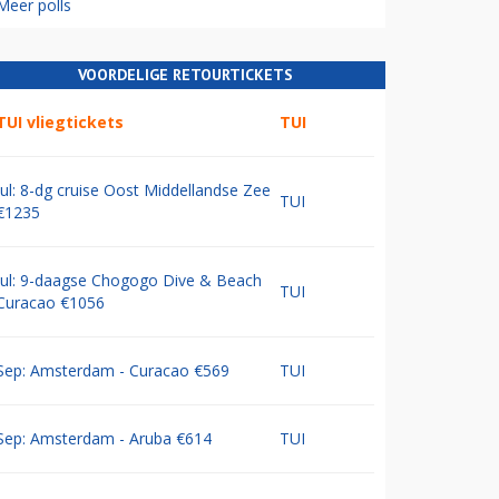
Meer polls
VOORDELIGE RETOURTICKETS
TUI vliegtickets
TUI
Jul: 8-dg cruise Oost Middellandse Zee
TUI
€1235
Jul: 9-daagse Chogogo Dive & Beach
TUI
Curacao €1056
Sep: Amsterdam - Curacao €569
TUI
Sep: Amsterdam - Aruba €614
TUI