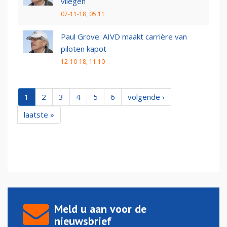
vliegen
07-11-18, 05:11
Paul Grove: AIVD maakt carrière van
piloten kapot
12-10-18, 11:10
1
2
3
4
5
6
volgende ›
laatste »
Meld u aan voor de
nieuwsbrief