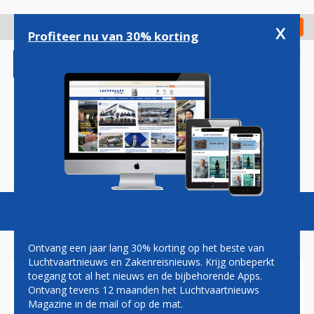
Overslaan
en
x
Digitaal Magazine
Registreer
Check in
naar
Profiteer nu van 30% korting
de
inhoud
gaan
Magazine
Podcasts
Vacatures
Toggl
naviga
Ontvang een jaar lang 30% korting op het beste van
Luchtvaartnieuws en Zakenreisnieuws. Krijg onbeperkt
toegang tot al het nieuws en de bijbehorende Apps.
HERMAN MATEBOER: WIJ
Ontvang tevens 12 maanden het Luchtvaartnieuws
ZULLEN DOORGAAN
Magazine in de mail of op de mat.