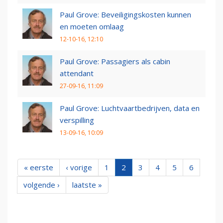
Paul Grove: Beveiligingskosten kunnen
en moeten omlaag
12-10-16, 12:10
Paul Grove: Passagiers als cabin
attendant
27-09-16, 11:09
Paul Grove: Luchtvaartbedrijven, data en
verspilling
13-09-16, 10:09
« eerste
‹ vorige
1
2
3
4
5
6
volgende ›
laatste »