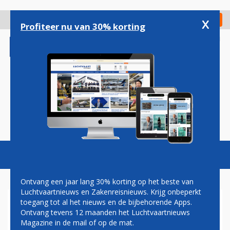
Overslaan
en
x
Digitaal Magazine
Registreer
Check in
naar
Profiteer nu van 30% korting
de
inhoud
gaan
Magazine
Podcasts
Vacatures
Toggl
naviga
Ontvang een jaar lang 30% korting op het beste van
Luchtvaartnieuws en Zakenreisnieuws. Krijg onbeperkt
toegang tot al het nieuws en de bijbehorende Apps.
HERMAN MATEBOER: WIJ
Ontvang tevens 12 maanden het Luchtvaartnieuws
ZULLEN DOORGAAN
Magazine in de mail of op de mat.