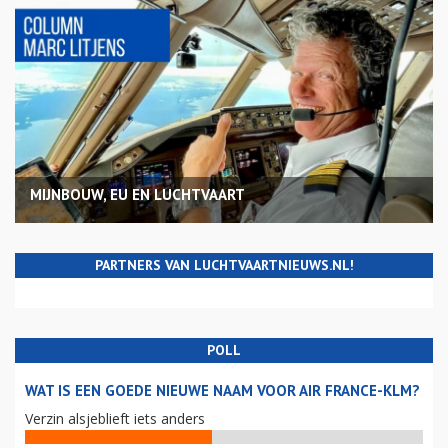
MIJNBOUW, EU EN LUCHTVAART
PARTNERS VAN LUCHTVAARTNIEUWS.NL!
POLL
WAT IS EEN GOEDE NIEUWE NAAM VOOR AIR FRANCE-KLM?
Verzin alsjeblieft iets anders