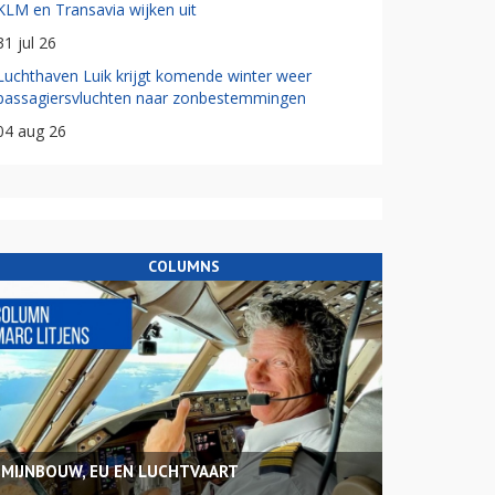
KLM en Transavia wijken uit
31 jul 26
Luchthaven Luik krijgt komende winter weer
passagiersvluchten naar zonbestemmingen
04 aug 26
COLUMNS
MIJNBOUW, EU EN LUCHTVAART