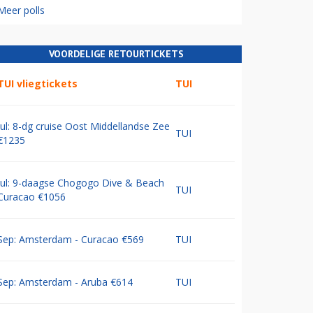
Meer polls
VOORDELIGE RETOURTICKETS
TUI vliegtickets
TUI
Jul: 8-dg cruise Oost Middellandse Zee
TUI
€1235
Jul: 9-daagse Chogogo Dive & Beach
TUI
Curacao €1056
Sep: Amsterdam - Curacao €569
TUI
Sep: Amsterdam - Aruba €614
TUI