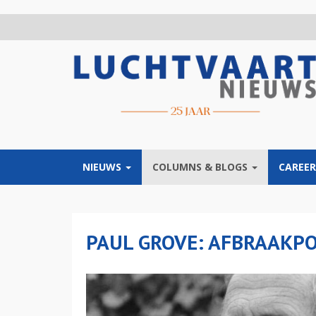
Overslaan
en
naar
de
inhoud
gaan
NIEUWS
COLUMNS & BLOGS
CAREER
PAUL GROVE: AFBRAAKPO