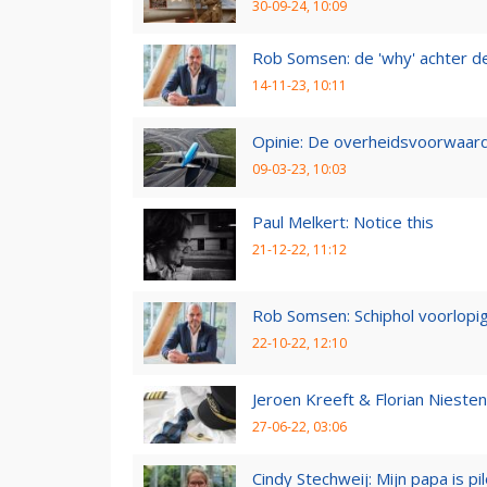
30-09-24, 10:09
Rob Somsen: de 'why' achter d
14-11-23, 10:11
Opinie: De overheidsvoorwaarde
09-03-23, 10:03
Paul Melkert: Notice this
21-12-22, 11:12
Rob Somsen: Schiphol voorlopig
22-10-22, 12:10
Jeroen Kreeft & Florian Niesten:
27-06-22, 03:06
Cindy Stechweij: Mijn papa is pi