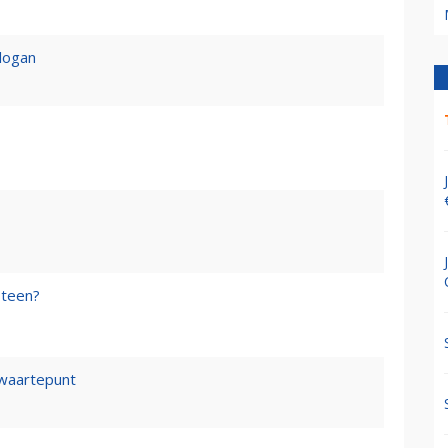
logan
steen?
waartepunt