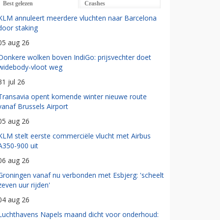
Best gelezen
Crashes
KLM annuleert meerdere vluchten naar Barcelona
door staking
05 aug 26
Donkere wolken boven IndiGo: prijsvechter doet
widebody-vloot weg
31 jul 26
Transavia opent komende winter nieuwe route
vanaf Brussels Airport
05 aug 26
KLM stelt eerste commerciële vlucht met Airbus
A350-900 uit
06 aug 26
Groningen vanaf nu verbonden met Esbjerg: 'scheelt
zeven uur rijden'
04 aug 26
Luchthavens Napels maand dicht voor onderhoud: