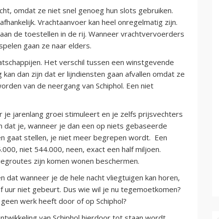
ht, omdat ze niet snel genoeg hun slots gebruiken.
afhankelijk. Vrachtaanvoer kan heel onregelmatig zijn.
aan de toestellen in de rij. Wanneer vrachtvervoerders
 spelen gaan ze naar elders.
atschappijen. Het verschil tussen een winstgevende
 kan dan zijn dat er lijndiensten gaan afvallen omdat ze
worden van de neergang van Schiphol. Een niet
r je jarenlang groei stimuleert en je zelfs prijsvechters
 En dat je, wanneer je dan een op niets gebaseerde
en gaat stellen, je niet meer begrepen wordt. Een
000, niet 544.000, neen, exact een half miljoen.
vliegroutes zijn komen wonen beschermen.
n dat wanneer je de hele nacht vliegtuigen kan horen,
lf uur niet gebeurt. Dus wie wil je nu tegemoetkomen?
e geen werk heeft door of op Schiphol?
ontwikkeling van Schiphol hierdoor tot staan wordt