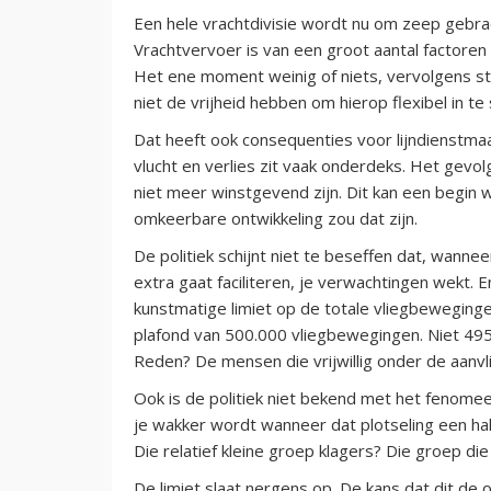
Een hele vrachtdivisie wordt nu om zeep gebrac
Vrachtvervoer is van een groot aantal factoren 
Het ene moment weinig of niets, vervolgens st
niet de vrijheid hebben om hierop flexibel in te
Dat heeft ook consequenties voor lijndienstma
vlucht en verlies zit vaak onderdeks. Het gevolg
niet meer winstgevend zijn. Dit kan een begin 
omkeerbare ontwikkeling zou dat zijn.
De politiek schijnt niet te beseffen dat, wannee
extra gaat faciliteren, je verwachtingen wekt.
kunstmatige limiet op de totale vliegbeweging
plafond van 500.000 vliegbewegingen. Niet 495.
Reden? De mensen die vrijwillig onder de aan
Ook is de politiek niet bekend met het fenomee
je wakker wordt wanneer dat plotseling een ha
Die relatief kleine groep klagers? Die groep di
De limiet slaat nergens op. De kans dat dit de 