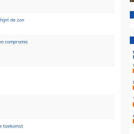
hijnt de zon
een compromis
g
de toekomst