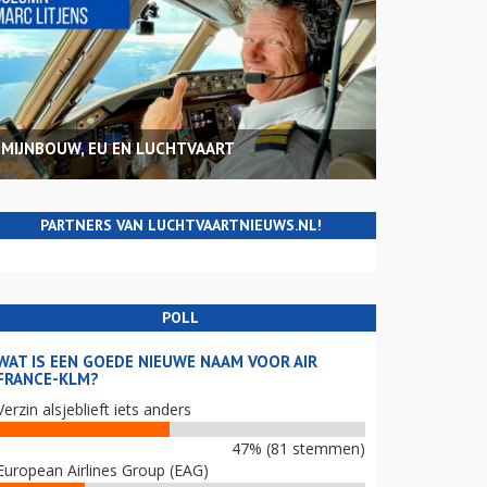
MIJNBOUW, EU EN LUCHTVAART
PARTNERS VAN LUCHTVAARTNIEUWS.NL!
POLL
WAT IS EEN GOEDE NIEUWE NAAM VOOR AIR
FRANCE-KLM?
Verzin alsjeblieft iets anders
47% (81 stemmen)
European Airlines Group (EAG)