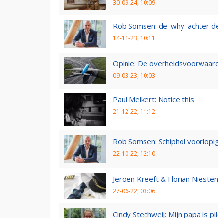
30-09-24, 10:09
Rob Somsen: de 'why' achter d
14-11-23, 10:11
Opinie: De overheidsvoorwaarde
09-03-23, 10:03
Paul Melkert: Notice this
21-12-22, 11:12
Rob Somsen: Schiphol voorlopig
22-10-22, 12:10
Jeroen Kreeft & Florian Niesten:
27-06-22, 03:06
Cindy Stechweij: Mijn papa is pi