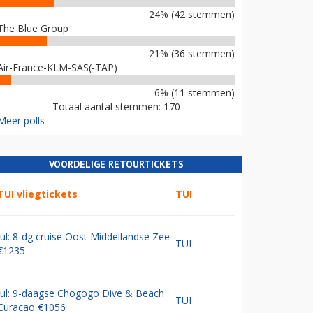
24% (42 stemmen)
The Blue Group
21% (36 stemmen)
Air-France-KLM-SAS(-TAP)
6% (11 stemmen)
Totaal aantal stemmen: 170
Meer polls
VOORDELIGE RETOURTICKETS
TUI vliegtickets
TUI
Jul: 8-dg cruise Oost Middellandse Zee
TUI
€1235
Jul: 9-daagse Chogogo Dive & Beach
TUI
Curacao €1056