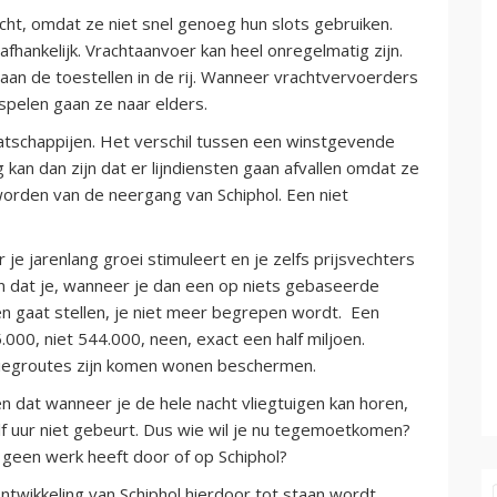
ht, omdat ze niet snel genoeg hun slots gebruiken.
afhankelijk. Vrachtaanvoer kan heel onregelmatig zijn.
aan de toestellen in de rij. Wanneer vrachtvervoerders
 spelen gaan ze naar elders.
atschappijen. Het verschil tussen een winstgevende
 kan dan zijn dat er lijndiensten gaan afvallen omdat ze
worden van de neergang van Schiphol. Een niet
r je jarenlang groei stimuleert en je zelfs prijsvechters
 En dat je, wanneer je dan een op niets gebaseerde
en gaat stellen, je niet meer begrepen wordt. Een
000, niet 544.000, neen, exact een half miljoen.
vliegroutes zijn komen wonen beschermen.
n dat wanneer je de hele nacht vliegtuigen kan horen,
lf uur niet gebeurt. Dus wie wil je nu tegemoetkomen?
e geen werk heeft door of op Schiphol?
ontwikkeling van Schiphol hierdoor tot staan wordt