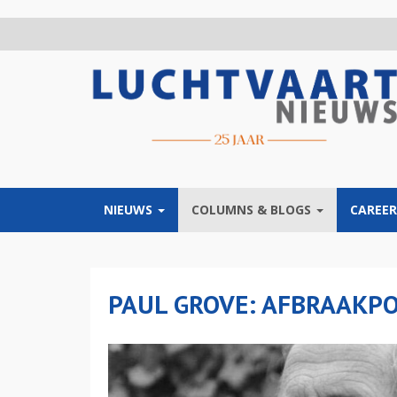
Overslaan
en
naar
de
inhoud
gaan
NIEUWS
COLUMNS & BLOGS
CAREER
PAUL GROVE: AFBRAAKPO