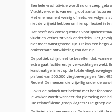
Een hele vrachtdivisie wordt nu om zeep gebrac
Vrachtvervoer is van een groot aantal factoren 
Het ene moment weinig of niets, vervolgens st
niet de vrijheid hebben om hierop flexibel in te
Dat heeft ook consequenties voor lijndienstma
vlucht en verlies zit vaak onderdeks. Het gevolg
niet meer winstgevend zijn. Dit kan een begin 
omkeerbare ontwikkeling zou dat zijn.
De politiek schijnt niet te beseffen dat, wannee
extra gaat faciliteren, je verwachtingen wekt.
kunstmatige limiet op de totale vliegbeweging
plafond van 500.000 vliegbewegingen. Niet 495.
Reden? De mensen die vrijwillig onder de aan
Ook is de politiek niet bekend met het fenomee
je wakker wordt wanneer dat plotseling een ha
Die relatief kleine groep klagers? Die groep di
De limiet slaat nergens op. De kans dat dit de 