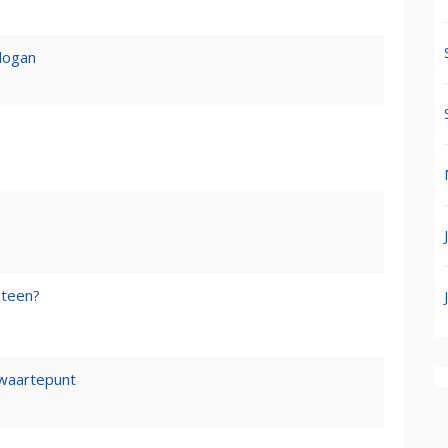
logan
steen?
waartepunt