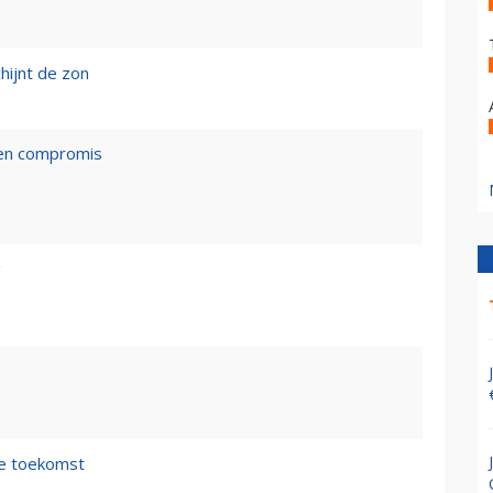
hijnt de zon
een compromis
g
de toekomst