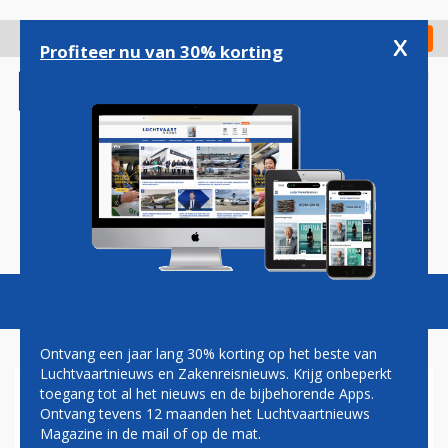
Overslaan
en
x
Digitaal Magazine
Registreer
Check in
naar
Profiteer nu van 30% korting
de
inhoud
gaan
Magazine
Podcasts
Vacatures
Toggl
naviga
Ontvang een jaar lang 30% korting op het beste van
Luchtvaartnieuws en Zakenreisnieuws. Krijg onbeperkt
toegang tot al het nieuws en de bijbehorende Apps.
DAVID VAN VLIET:
Ontvang tevens 12 maanden het Luchtvaartnieuws
HORRORLANDING
Magazine in de mail of op de mat.