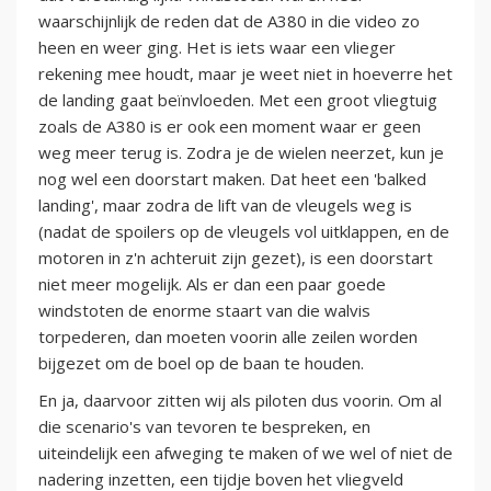
waarschijnlijk de reden dat de A380 in die video zo
heen en weer ging. Het is iets waar een vlieger
rekening mee houdt, maar je weet niet in hoeverre het
de landing gaat beïnvloeden. Met een groot vliegtuig
zoals de A380 is er ook een moment waar er geen
weg meer terug is. Zodra je de wielen neerzet, kun je
nog wel een doorstart maken. Dat heet een 'balked
landing', maar zodra de lift van de vleugels weg is
(nadat de spoilers op de vleugels vol uitklappen, en de
motoren in z'n achteruit zijn gezet), is een doorstart
niet meer mogelijk. Als er dan een paar goede
windstoten de enorme staart van die walvis
torpederen, dan moeten voorin alle zeilen worden
bijgezet om de boel op de baan te houden.
En ja, daarvoor zitten wij als piloten dus voorin. Om al
die scenario's van tevoren te bespreken, en
uiteindelijk een afweging te maken of we wel of niet de
nadering inzetten, een tijdje boven het vliegveld