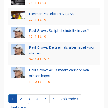
23-11-18, 03:11
Herman Mateboer: Deja vu
20-11-18, 10:11
Paul Grove: Schiphol eindelijk in zee?
16-11-18, 10:11
Paul Grove: De trein als alternatief voor
vliegen
07-11-18, 05:11
Paul Grove: AIVD maakt carrière van
piloten kapot
12-10-18, 11:10
1
2
3
4
5
6
volgende ›
laatste »