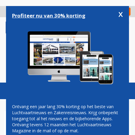
Overslaan
en
x
Digitaal Magazine
Registreer
Check in
naar
Profiteer nu van 30% korting
de
inhoud
gaan
Magazine
Podcasts
Vacatures
Toggl
naviga
Ontvang een jaar lang 30% korting op het beste van
Luchtvaartnieuws en Zakenreisnieuws. Krijg onbeperkt
toegang tot al het nieuws en de bijbehorende Apps.
HERMAN MATEBOER:
Ontvang tevens 12 maanden het Luchtvaartnieuws
VLIEGHANDJE
Magazine in de mail of op de mat.