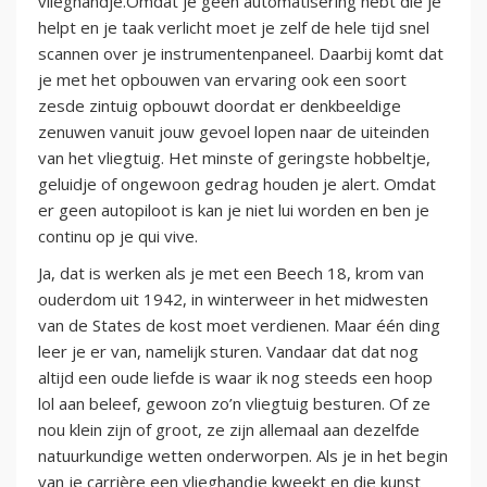
vlieghandje.Omdat je geen automatisering hebt die je
helpt en je taak verlicht moet je zelf de hele tijd snel
scannen over je instrumentenpaneel. Daarbij komt dat
je met het opbouwen van ervaring ook een soort
zesde zintuig opbouwt doordat er denkbeeldige
zenuwen vanuit jouw gevoel lopen naar de uiteinden
van het vliegtuig. Het minste of geringste hobbeltje,
geluidje of ongewoon gedrag houden je alert. Omdat
er geen autopiloot is kan je niet lui worden en ben je
continu op je qui vive.
Ja, dat is werken als je met een Beech 18, krom van
ouderdom uit 1942, in winterweer in het midwesten
van de States de kost moet verdienen. Maar één ding
leer je er van, namelijk sturen. Vandaar dat dat nog
altijd een oude liefde is waar ik nog steeds een hoop
lol aan beleef, gewoon zo’n vliegtuig besturen. Of ze
nou klein zijn of groot, ze zijn allemaal aan dezelfde
natuurkundige wetten onderworpen. Als je in het begin
van je carrière een vlieghandje kweekt en die kunst