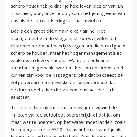
scherp houdt heb je daar je hele leven plezier van. En
misschien, ooit, onverhoopt, komt het je nog eens van
pas als de automatisering het laat afweten.
Dat is een groot dilemma in elke< airline. Het
management van de vliegdienst zou wel willen dat
piloten meer op het handje vliegen om die vaardigheid
scherp te houden, maar het hoger management ziet
vaak niks in deze vrijheden. Want, tja, er kunnen
stuurfouten gemaakt worden, het zou oncomfortabel
kunnen zijn voor de passagiers, plus dat bakbeest zit
vol peperdure en ingewikkelde computers die dat
besturen veel zuiverder kunnen, dus laat die a.u.b.
aanstaan!
Tot je een landing moet maken waar de zijwind de
limieten van de autopiloot overschrijdt of dat je, om
maar wat te noemen, op het water moet landen, zoals
Sullenberger in zijn A320. Dan is het maar wat fijn als
je een getraind vlieghandje hebt. Dus, je ontwikkelt die