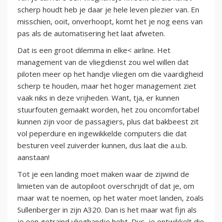
scherp houdt heb je daar je hele leven plezier van. En
misschien, ooit, onverhoopt, komt het je nog eens van
pas als de automatisering het laat afweten.
Dat is een groot dilemma in elke< airline. Het
management van de vliegdienst zou wel willen dat
piloten meer op het handje vliegen om die vaardigheid
scherp te houden, maar het hoger management ziet
vaak niks in deze vrijheden. Want, tja, er kunnen
stuurfouten gemaakt worden, het zou oncomfortabel
kunnen zijn voor de passagiers, plus dat bakbeest zit
vol peperdure en ingewikkelde computers die dat
besturen veel zuiverder kunnen, dus laat die a.u.b.
aanstaan!
Tot je een landing moet maken waar de zijwind de
limieten van de autopiloot overschrijdt of dat je, om
maar wat te noemen, op het water moet landen, zoals
Sullenberger in zijn A320. Dan is het maar wat fijn als
je een getraind vlieghandje hebt. Dus, je ontwikkelt die