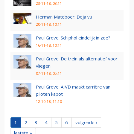
23-11-18, 03:11
Herman Mateboer: Deja vu
20-11-18, 10:11
Paul Grove: Schiphol eindelijk in zee?
16-11-18, 10:11
Paul Grove: De trein als alternatief voor
vliegen
07-11-18, 05:11
Paul Grove: AIVD maakt carrière van
piloten kapot
12-10-18, 11:10
1
2
3
4
5
6
volgende ›
laatste »