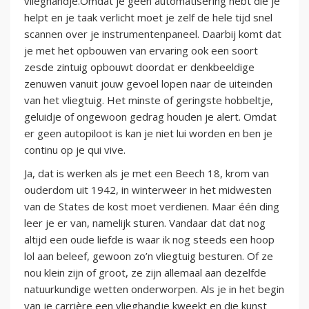
vlieghandje.Omdat je geen automatisering hebt die je
helpt en je taak verlicht moet je zelf de hele tijd snel
scannen over je instrumentenpaneel. Daarbij komt dat
je met het opbouwen van ervaring ook een soort
zesde zintuig opbouwt doordat er denkbeeldige
zenuwen vanuit jouw gevoel lopen naar de uiteinden
van het vliegtuig. Het minste of geringste hobbeltje,
geluidje of ongewoon gedrag houden je alert. Omdat
er geen autopiloot is kan je niet lui worden en ben je
continu op je qui vive.
Ja, dat is werken als je met een Beech 18, krom van
ouderdom uit 1942, in winterweer in het midwesten
van de States de kost moet verdienen. Maar één ding
leer je er van, namelijk sturen. Vandaar dat dat nog
altijd een oude liefde is waar ik nog steeds een hoop
lol aan beleef, gewoon zo’n vliegtuig besturen. Of ze
nou klein zijn of groot, ze zijn allemaal aan dezelfde
natuurkundige wetten onderworpen. Als je in het begin
van je carrière een vlieghandje kweekt en die kunst