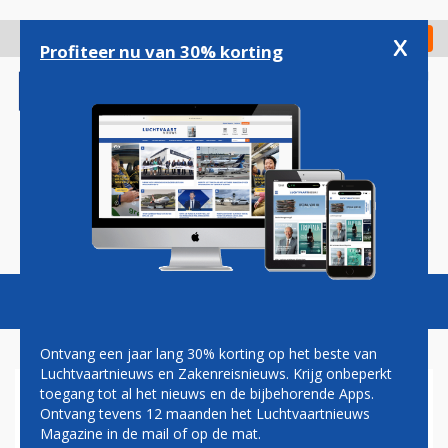
Overslaan
en
x
Digitaal Magazine
Registreer
Check in
naar
Profiteer nu van 30% korting
de
inhoud
gaan
Magazine
Podcasts
Vacatures
Toggl
naviga
Ontvang een jaar lang 30% korting op het beste van
Luchtvaartnieuws en Zakenreisnieuws. Krijg onbeperkt
toegang tot al het nieuws en de bijbehorende Apps.
HERMAN MATEBOER:
Ontvang tevens 12 maanden het Luchtvaartnieuws
VLIEGHANDJE
Magazine in de mail of op de mat.