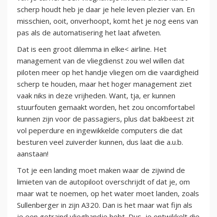
scherp houdt heb je daar je hele leven plezier van. En
misschien, ooit, onverhoopt, komt het je nog eens van
pas als de automatisering het laat afweten.
Dat is een groot dilemma in elke< airline. Het
management van de vliegdienst zou wel willen dat
piloten meer op het handje vliegen om die vaardigheid
scherp te houden, maar het hoger management ziet
vaak niks in deze vrijheden. Want, tja, er kunnen
stuurfouten gemaakt worden, het zou oncomfortabel
kunnen zijn voor de passagiers, plus dat bakbeest zit
vol peperdure en ingewikkelde computers die dat
besturen veel zuiverder kunnen, dus laat die a.u.b.
aanstaan!
Tot je een landing moet maken waar de zijwind de
limieten van de autopiloot overschrijdt of dat je, om
maar wat te noemen, op het water moet landen, zoals
Sullenberger in zijn A320. Dan is het maar wat fijn als
je een getraind vlieghandje hebt. Dus, je ontwikkelt die