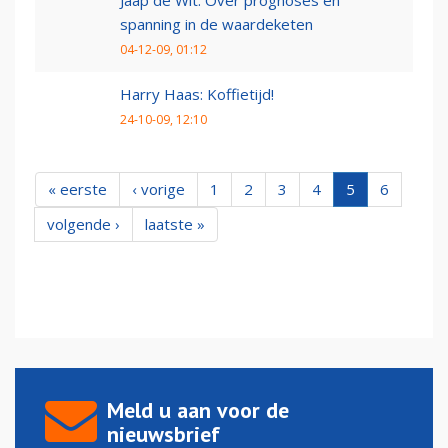
Jaap de Wit: Over prognoses en
spanning in de waardeketen
04-12-09, 01:12
Harry Haas: Koffietijd!
24-10-09, 12:10
« eerste
‹ vorige
1
2
3
4
5
6
volgende ›
laatste »
Meld u aan voor de
nieuwsbrief