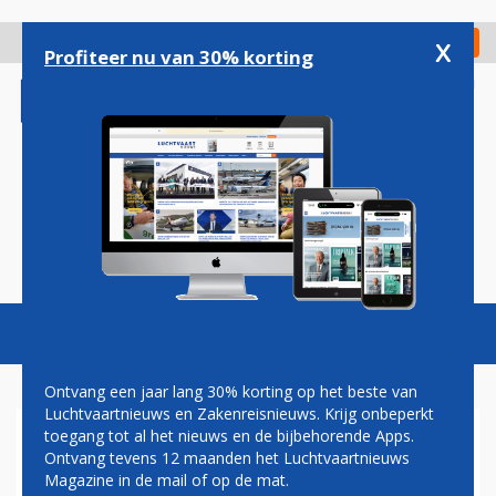
Overslaan
en
x
Digitaal Magazine
Registreer
Check in
naar
Profiteer nu van 30% korting
de
inhoud
gaan
Magazine
Podcasts
Vacatures
Toggl
naviga
Ontvang een jaar lang 30% korting op het beste van
Luchtvaartnieuws en Zakenreisnieuws. Krijg onbeperkt
toegang tot al het nieuws en de bijbehorende Apps.
HERMAN MATEBOER:
Ontvang tevens 12 maanden het Luchtvaartnieuws
VLIEGHANDJE
Magazine in de mail of op de mat.