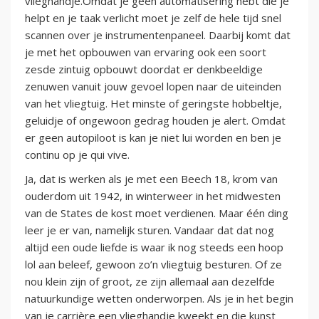
vlieghandje.Omdat je geen automatisering hebt die je
helpt en je taak verlicht moet je zelf de hele tijd snel
scannen over je instrumentenpaneel. Daarbij komt dat
je met het opbouwen van ervaring ook een soort
zesde zintuig opbouwt doordat er denkbeeldige
zenuwen vanuit jouw gevoel lopen naar de uiteinden
van het vliegtuig. Het minste of geringste hobbeltje,
geluidje of ongewoon gedrag houden je alert. Omdat
er geen autopiloot is kan je niet lui worden en ben je
continu op je qui vive.
Ja, dat is werken als je met een Beech 18, krom van
ouderdom uit 1942, in winterweer in het midwesten
van de States de kost moet verdienen. Maar één ding
leer je er van, namelijk sturen. Vandaar dat dat nog
altijd een oude liefde is waar ik nog steeds een hoop
lol aan beleef, gewoon zo’n vliegtuig besturen. Of ze
nou klein zijn of groot, ze zijn allemaal aan dezelfde
natuurkundige wetten onderworpen. Als je in het begin
van je carrière een vlieghandje kweekt en die kunst