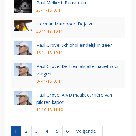
Paul Melkert: Pensi-oen
23-11-18, 03:11
Herman Mateboer: Deja vu
20-11-18, 10:11
Paul Grove: Schiphol eindelijk in zee?
16-11-18, 10:11
Paul Grove: De trein als alternatief voor
vliegen
07-11-18, 05:11
Paul Grove: AIVD maakt carrière van
piloten kapot
12-10-18, 11:10
1
2
3
4
5
6
volgende ›