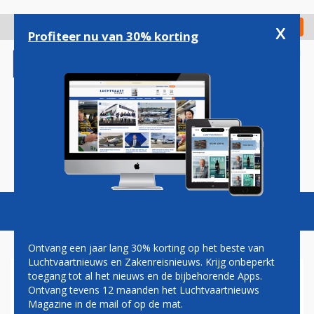
Overslaan
en
x
Digitaal Magazine
Registreer
Check in
naar
Profiteer nu van 30% korting
de
inhoud
gaan
Magazine
Podcasts
Vacatures
Toggl
naviga
Ontvang een jaar lang 30% korting op het beste van
Luchtvaartnieuws en Zakenreisnieuws. Krijg onbeperkt
toegang tot al het nieuws en de bijbehorende Apps.
PAUL GROVE: OVERLAST
Ontvang tevens 12 maanden het Luchtvaartnieuws
Magazine in de mail of op de mat.