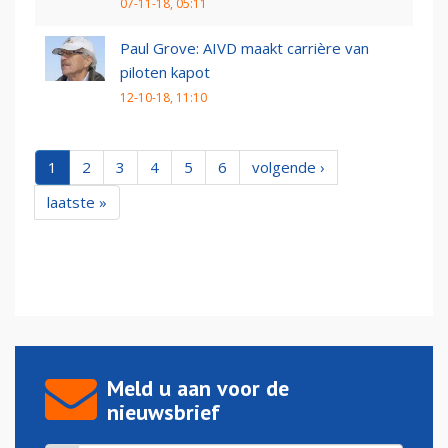
07-11-18, 05:11
Paul Grove: AIVD maakt carrière van
piloten kapot
12-10-18, 11:10
1
2
3
4
5
6
volgende ›
laatste »
Meld u aan voor de
nieuwsbrief