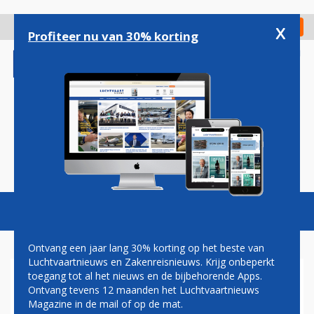
Overslaan
en
x
Digitaal Magazine
Registreer
Check in
naar
Profiteer nu van 30% korting
de
inhoud
gaan
Magazine
Podcasts
Vacatures
Toggl
naviga
Ontvang een jaar lang 30% korting op het beste van
Luchtvaartnieuws en Zakenreisnieuws. Krijg onbeperkt
toegang tot al het nieuws en de bijbehorende Apps.
PAUL GROVE:
Ontvang tevens 12 maanden het Luchtvaartnieuws
SCHIPHOLKATWIJK, EEN
Magazine in de mail of op de mat.