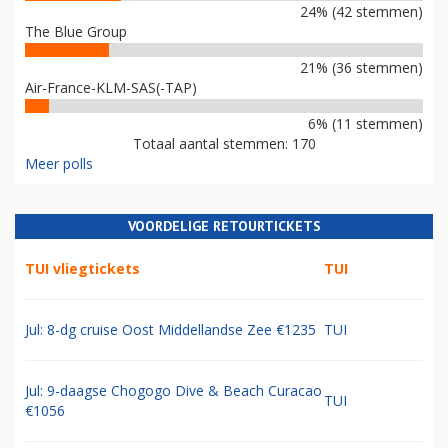
24% (42 stemmen)
The Blue Group
21% (36 stemmen)
Air-France-KLM-SAS(-TAP)
6% (11 stemmen)
Totaal aantal stemmen: 170
Meer polls
VOORDELIGE RETOURTICKETS
TUI vliegtickets
TUI
Jul: 8-dg cruise Oost Middellandse Zee €1235
TUI
Jul: 9-daagse Chogogo Dive & Beach Curacao
TUI
€1056