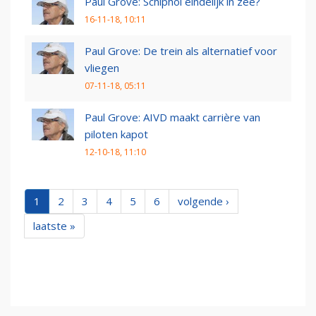
Paul Grove: Schiphol eindelijk in zee?
16-11-18, 10:11
Paul Grove: De trein als alternatief voor
vliegen
07-11-18, 05:11
Paul Grove: AIVD maakt carrière van
piloten kapot
12-10-18, 11:10
1
2
3
4
5
6
volgende ›
laatste »