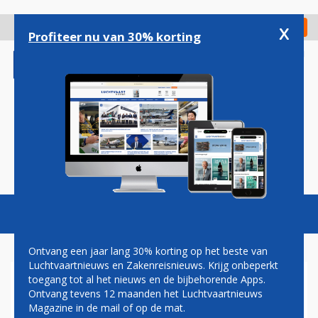
Overslaan
en
x
Digitaal Magazine
Registreer
Check in
naar
Profiteer nu van 30% korting
de
inhoud
gaan
Magazine
Podcasts
Vacatures
Toggl
naviga
Ontvang een jaar lang 30% korting op het beste van
Luchtvaartnieuws en Zakenreisnieuws. Krijg onbeperkt
toegang tot al het nieuws en de bijbehorende Apps.
PAUL GROVE: VLIEGEN MET
Ontvang tevens 12 maanden het Luchtvaartnieuws
ONVOLDOENDE BRANDSTOF
Magazine in de mail of op de mat.