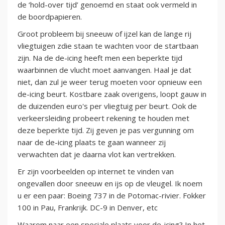
de ‘hold-over tijd’ genoemd en staat ook vermeld in
de boordpapieren.
Groot probleem bij sneeuw of ijzel kan de lange rij
vliegtuigen zdie staan te wachten voor de startbaan
zijn. Na de de-icing heeft men een beperkte tijd
waarbinnen de vlucht moet aanvangen. Haal je dat
niet, dan zul je weer terug moeten voor opnieuw een
de-icing beurt. Kostbare zaak overigens, loopt gauw in
de duizenden euro's per vliegtuig per beurt. Ook de
verkeersleiding probeert rekening te houden met
deze beperkte tijd. Zij geven je pas vergunning om
naar de de-icing plaats te gaan wanneer zij
verwachten dat je daarna vlot kan vertrekken.
Er zijn voorbeelden op internet te vinden van
ongevallen door sneeuw en ijs op de vleugel. Ik noem
u er een paar: Boeing 737 in de Potomac-rivier. Fokker
100 in Pau, Frankrijk. DC-9 in Denver, etc
Waarom naar een speciale plaats voor de-icing? In het