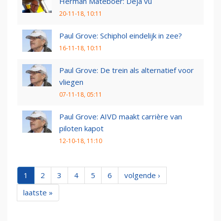
Herman Mateboer: Deja vu
20-11-18, 10:11
Paul Grove: Schiphol eindelijk in zee?
16-11-18, 10:11
Paul Grove: De trein als alternatief voor
vliegen
07-11-18, 05:11
Paul Grove: AIVD maakt carrière van
piloten kapot
12-10-18, 11:10
1
2
3
4
5
6
volgende ›
laatste »