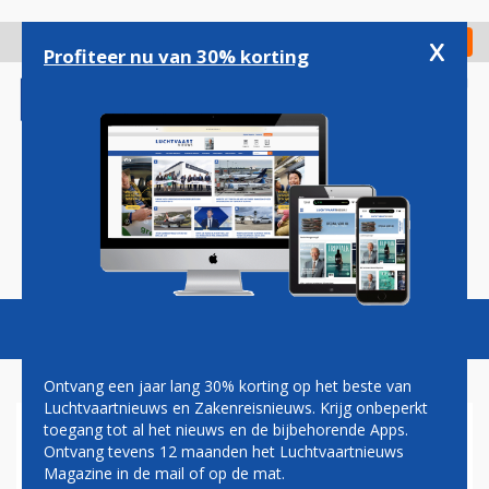
Overslaan
en
x
Digitaal Magazine
Registreer
Check in
naar
Profiteer nu van 30% korting
de
inhoud
gaan
Magazine
Podcasts
Vacatures
Toggl
naviga
Ontvang een jaar lang 30% korting op het beste van
Luchtvaartnieuws en Zakenreisnieuws. Krijg onbeperkt
toegang tot al het nieuws en de bijbehorende Apps.
PAUL GROVE: SNOW ON THE
Ontvang tevens 12 maanden het Luchtvaartnieuws
WING? DO NOT FLY!
Magazine in de mail of op de mat.