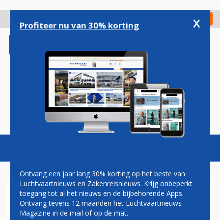
Overslaan
en
x
Digitaal Magazine
Registreer
Check in
naar
Profiteer nu van 30% korting
de
inhoud
gaan
Magazine
Podcasts
Vacatures
Toggl
naviga
Ontvang een jaar lang 30% korting op het beste van
Luchtvaartnieuws en Zakenreisnieuws. Krijg onbeperkt
toegang tot al het nieuws en de bijbehorende Apps.
IVO NIENHAUS: 'I HAVE
Ontvang tevens 12 maanden het Luchtvaartnieuws
CONTROL'
Magazine in de mail of op de mat.