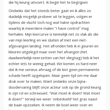
die hij keurig uitvoert. Ik begin het te begrijpen.
Ondanks dat het steeds beter gaat en ik alles zo
duidelijk mogelijk probeer uit te leggen, volgen er
tijdens de vlucht toch nog wat halve opdrachten
waarbij ik meerdere malen "I have control" mag
herhalen. Mijn leercurve is kennelijk net zo vlak als die
van mijn leerling en we sluiten af met een niet-
afgevangen landing. Het afronden heb ik in geuren en
kleuren uitgelegd maar over het afvangen (het
daadwerkelijk neerzetten van het vliegtuig) heb ik het
echter iets te weinig gehad. We komen zo hard neer
dat ik me serieus afvraag of de kist geen permanente
schade heeft opgelopen. Maar geen tijd om me daar
druk over te maken. Want ondanks onze bijna-
doodervaring blijft onze acteur ook op de grond keurig
in zijn rol en schreeuwt: "Wat moet ik doen? Wat moet
ik doen?" terwijl we weer ‘onbedoeld’ het gras naast
de baan opzoeken. Ik neem de boel weer over en