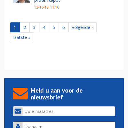
piloten kapot
12-10-18, 11:10
1
2
3
4
5
6
volgende ›
laatste »
Meld u aan voor de
nieuwsbrief