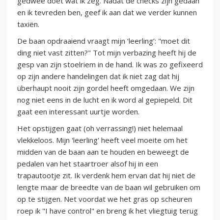
gedwee doet wat ik zeg. Nadat de checks zijn gedaan
en ik tevreden ben, geef ik aan dat we verder kunnen
taxiën.
De baan opdraaiend vraagt mijn ‘leerling’: "moet dit
ding niet vast zitten?" Tot mijn verbazing heeft hij de
gesp van zijn stoelriem in de hand. Ik was zo gefixeerd
op zijn andere handelingen dat ik niet zag dat hij
überhaupt nooit zijn gordel heeft omgedaan. We zijn
nog niet eens in de lucht en ik word al gepiepeld. Dit
gaat een interessant uurtje worden.
Het opstijgen gaat (oh verrassing!) niet helemaal
vlekkeloos. Mijn 'leerling' heeft veel moeite om het
midden van de baan aan te houden en beweegt de
pedalen van het staartroer alsof hij in een
trapautootje zit. Ik verdenk hem ervan dat hij niet de
lengte maar de breedte van de baan wil gebruiken om
op te stijgen. Net voordat we het gras op scheuren
roep ik "I have control" en breng ik het vliegtuig terug